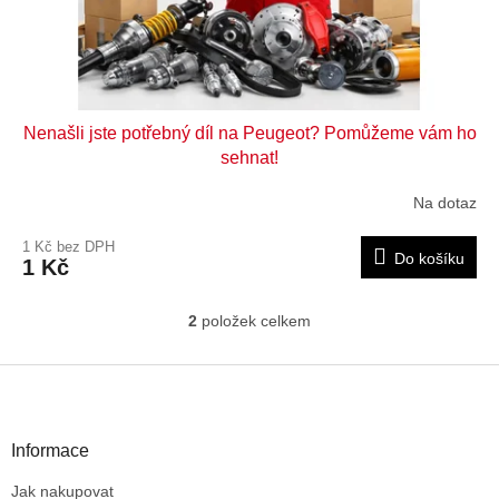
Nenašli jste potřebný díl na Peugeot? Pomůžeme vám ho
sehnat!
Na dotaz
1 Kč bez DPH
Do košíku
1 Kč
2
položek celkem
O
v
l
Z
á
á
d
p
a
a
Informace
c
t
í
Jak nakupovat
í
p