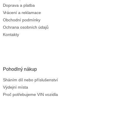
r
Doprava a platba
v
Vrácení a reklamace
k
Obchodní podmínky
y
Ochrana osobních údajů
v
ý
Kontakty
p
i
s
u
Pohodlný nákup
Sháním díl nebo příslušenství
Výdejní místa
Proč potřebujeme VIN vozidla