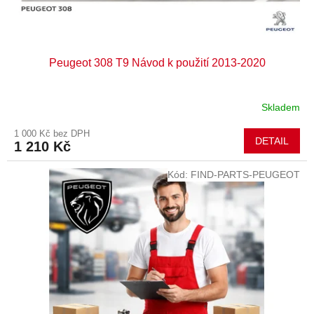
t
ů
Peugeot 308 T9 Návod k použití 2013-2020
Skladem
1 000 Kč bez DPH
DETAIL
1 210 Kč
Kód:
FIND-PARTS-PEUGEOT