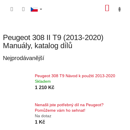
Přejít
NÁKU
na
obsah
KOŠÍK
Peugeot 308 II T9 (2013-2020)
Manuály, katalog dílů
Nejprodávanější
Peugeot 308 T9 Návod k použití 2013-2020
Skladem
1 210 Kč
Nenašli jste potřebný díl na Peugeot?
Pomůžeme vám ho sehnat!
Na dotaz
1 Kč