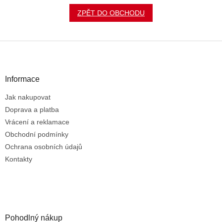
ZPĚT DO OBCHODU
Z
á
p
a
Informace
t
Jak nakupovat
í
Doprava a platba
Vrácení a reklamace
Obchodní podmínky
Ochrana osobních údajů
Kontakty
Pohodlný nákup