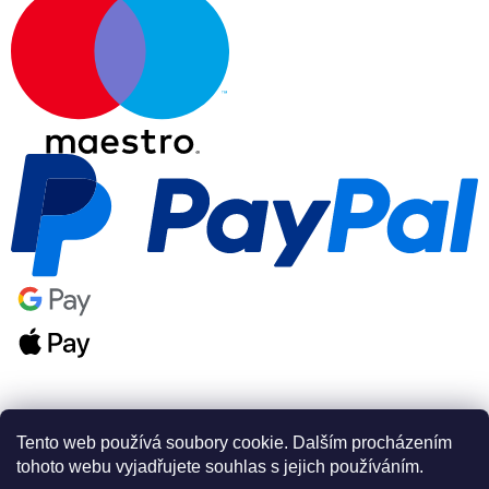
Tento web používá soubory cookie. Dalším procházením
tohoto webu vyjadřujete souhlas s jejich používáním.
Vytvořil Shoptet Premium