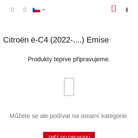
Přejít
NÁKU
na
obsah
KOŠÍK
Citroën ë-C4 (2022-....) Emise
Produkty teprve připravujeme.
Můžete se ale podívat na ostatní kategorie.
ZPĚT DO OBCHODU