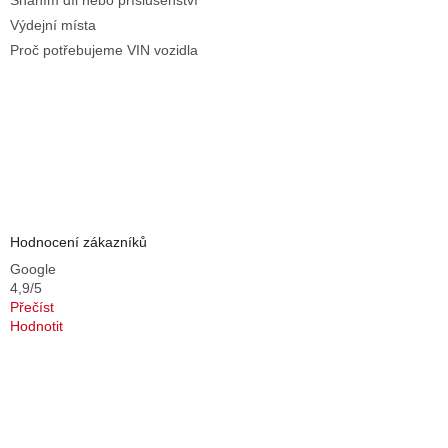
Sháním díl nebo příslušenství
Výdejní místa
Proč potřebujeme VIN vozidla
Hodnocení zákazníků
Google
4,9/5
Přečíst
Hodnotit