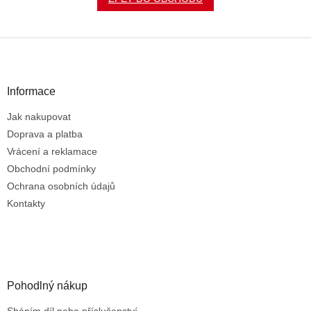
Z
á
p
a
Informace
t
Jak nakupovat
í
Doprava a platba
Vrácení a reklamace
Obchodní podmínky
Ochrana osobních údajů
Kontakty
Pohodlný nákup