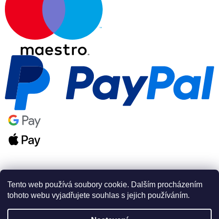
Tento web používá soubory cookie. Dalším procházením
tohoto webu vyjadřujete souhlas s jejich používáním.
Vytvořil Shoptet Premium