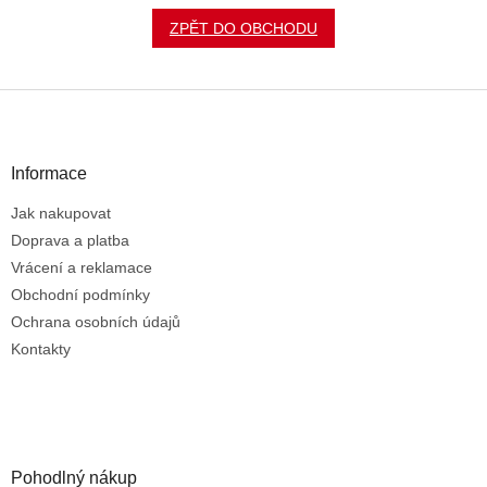
ZPĚT DO OBCHODU
Z
á
p
a
Informace
t
Jak nakupovat
í
Doprava a platba
Vrácení a reklamace
Obchodní podmínky
Ochrana osobních údajů
Kontakty
Pohodlný nákup