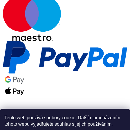
Tento web používá soubory cookie. Dalším procházením
tohoto webu vyjadřujete souhlas s jejich používáním.
Vytvořil Shoptet Premium