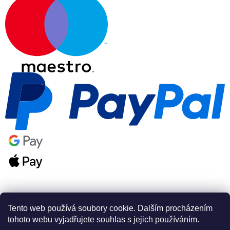
Tento web používá soubory cookie. Dalším procházením
tohoto webu vyjadřujete souhlas s jejich používáním.
Vytvořil Shoptet Premium