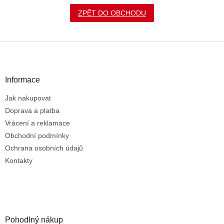
ZPĚT DO OBCHODU
Z
á
p
a
Informace
t
Jak nakupovat
í
Doprava a platba
Vrácení a reklamace
Obchodní podmínky
Ochrana osobních údajů
Kontakty
Pohodlný nákup