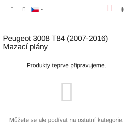
Přejít
NÁKU
na
obsah
KOŠÍK
Peugeot 3008 T84 (2007-2016)
Mazací plány
Produkty teprve připravujeme.
Můžete se ale podívat na ostatní kategorie.