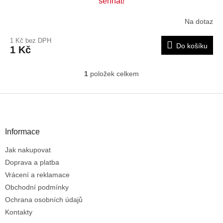
sehnat!
Na dotaz
1 Kč bez DPH
Do košíku
1 Kč
1
položek celkem
O
v
l
Z
á
á
d
p
a
a
Informace
c
t
í
Jak nakupovat
í
p
r
Doprava a platba
v
Vrácení a reklamace
k
Obchodní podmínky
y
Ochrana osobních údajů
v
ý
Kontakty
p