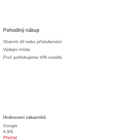
i
s
u
Pohodlný nákup
Sháním díl nebo příslušenství
Výdejní místa
Proč potřebujeme VIN vozidla
Hodnocení zákazníků
Google
4,9/5
Přečíst