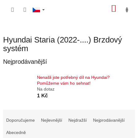
Přejít
NÁKU
na
obsah
KOŠÍK
Hyundai Staria (2022-....) Brzdový
systém
Nejprodávanější
Nenašli jste potřebný díl na Hyundai?
Pomůžeme vám ho sehnat!
Na dotaz
1 Kč
Ř
a
Doporučujeme
Nejlevnější
Nejdražší
Nejprodávanější
z
e
Abecedně