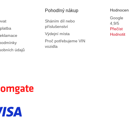
Hodnocení
Pohodlný nákup
Google
ovat
Sháním díl nebo
4,9/5
příslušenství
platba
Přečíst
Výdejní místa
Hodnotit
reklamace
Proč potřebujeme VIN
podmínky
vozidla
sobních údajů