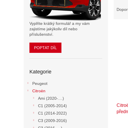
Ř
n
a
e
Dopor
z
l
e
Vyplňte krátký formulář a my vám
n
zajistíme jakýkoliv díl nebo
í
příslušenství.
p
V
r
POPTAT DÍL
ý
o
p
d
i
u
Přeskočit
s
k
Kategorie
kategorie
p
t
r
Peugeot
ů
o
Citroën
d
Ami (2020-....)
u
Citro
k
C1 (2005-2014)
předn
t
C1 (2014-2022)
ů
C3 (2009-2016)