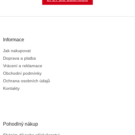
Z
á
p
a
Informace
t
Jak nakupovat
í
Doprava a platba
Vrácení a reklamace
Obchodní podmínky
Ochrana osobních údajů
Kontakty
Pohodlný nákup