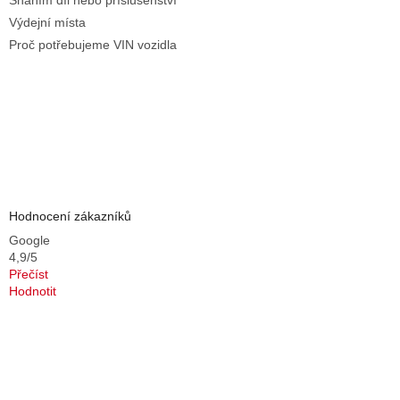
Sháním díl nebo příslušenství
Výdejní místa
Proč potřebujeme VIN vozidla
Hodnocení zákazníků
Google
4,9/5
Přečíst
Hodnotit