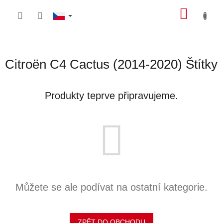
Přejít
NÁKU
na
obsah
KOŠÍK
Citroën C4 Cactus (2014-2020) Štítky
Produkty teprve připravujeme.
Můžete se ale podívat na ostatní kategorie.
ZPĚT DO OBCHODU