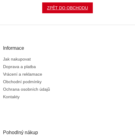
ZPĚT DO OBCHODU
Z
á
p
a
Informace
t
Jak nakupovat
í
Doprava a platba
Vrácení a reklamace
Obchodní podmínky
Ochrana osobních údajů
Kontakty
Pohodlný nákup