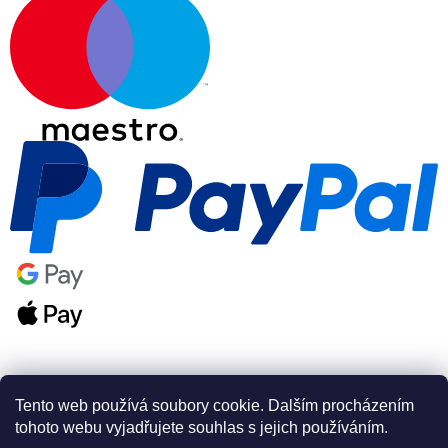
Tento web používá soubory cookie. Dalším procházením
tohoto webu vyjadřujete souhlas s jejich používáním.
Vytvořil Shoptet Premium