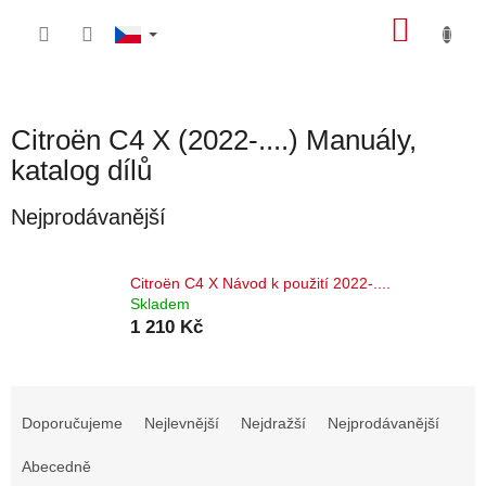
Přejít
NÁKU
na
obsah
KOŠÍK
Citroën C4 X (2022-....) Manuály,
katalog dílů
Nejprodávanější
Citroën C4 X Návod k použití 2022-....
Skladem
1 210 Kč
Ř
a
Doporučujeme
Nejlevnější
Nejdražší
Nejprodávanější
z
e
Abecedně