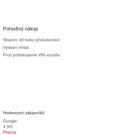
i
s
u
Pohodlný nákup
Sháním díl nebo příslušenství
Výdejní místa
Proč potřebujeme VIN vozidla
Hodnocení zákazníků
Google
4,9/5
Přečíst