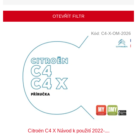
n
í
p
OTEVŘÍT FILTR
r
o
V
Kód:
C4-X-OM-2026
d
ý
u
p
k
i
t
s
ů
p
r
o
d
u
k
t
ů
Citroën C4 X Návod k použití 2022-....