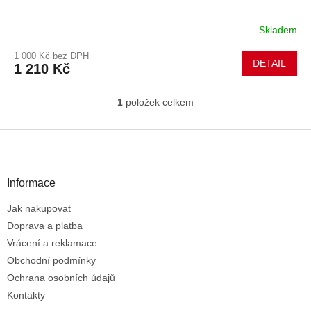
Skladem
1 000 Kč bez DPH
DETAIL
1 210 Kč
1
položek celkem
O
v
l
Z
á
á
d
p
a
a
Informace
c
t
í
Jak nakupovat
í
p
r
Doprava a platba
v
Vrácení a reklamace
k
Obchodní podmínky
y
Ochrana osobních údajů
v
ý
Kontakty
p