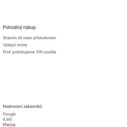
i
s
u
Pohodlný nákup
Sháním díl nebo příslušenství
Výdejní místa
Proč potřebujeme VIN vozidla
Hodnocení zákazníků
Google
4,9/5
Přečíst