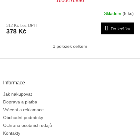
1606476880
Skladem
(5 ks)
312 Kč bez DPH
Do košíku
378 Kč
1
položek celkem
O
v
l
Z
á
á
d
p
a
a
Informace
c
t
í
Jak nakupovat
í
p
r
Doprava a platba
v
Vrácení a reklamace
k
Obchodní podmínky
y
Ochrana osobních údajů
v
ý
Kontakty
p