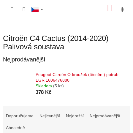
Přejít
NÁKU
na
obsah
KOŠÍK
Citroën C4 Cactus (2014-2020)
Palivová soustava
Nejprodávanější
Peugeot Citroën O-kroužek (těsnění) potrubí
EGR 1606476880
Skladem
(5 ks)
378 Kč
Ř
a
Doporučujeme
Nejlevnější
Nejdražší
Nejprodávanější
z
e
Abecedně