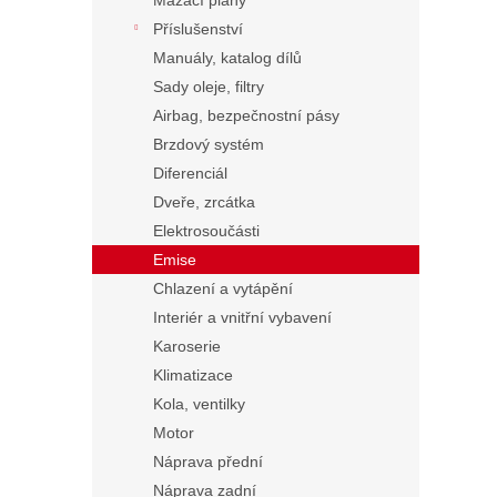
Mazací plány
Příslušenství
Manuály, katalog dílů
Sady oleje, filtry
Airbag, bezpečnostní pásy
Brzdový systém
Diferenciál
Dveře, zrcátka
Elektrosoučásti
Emise
Chlazení a vytápění
Interiér a vnitřní vybavení
Karoserie
Klimatizace
Kola, ventilky
Motor
Náprava přední
Náprava zadní