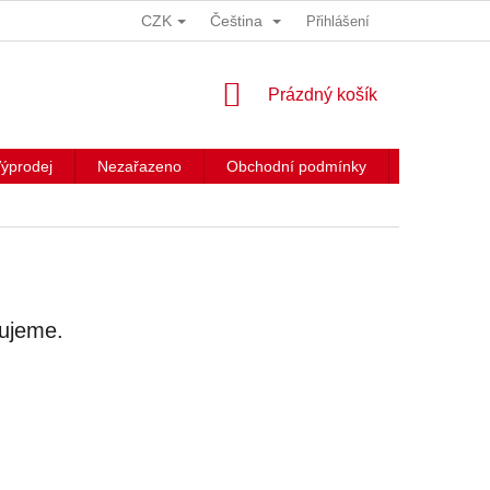
CZK
Čeština
Přihlášení
NÁKUPNÍ
Prázdný košík
KOŠÍK
ýprodej
Nezařazeno
Obchodní podmínky
Kontakty
vujeme.