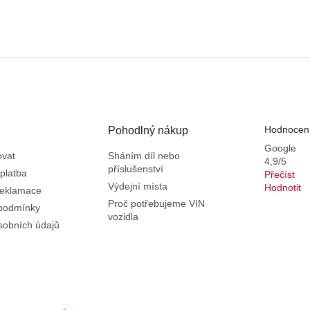
Hodnocení
Pohodlný nákup
Google
ovat
Sháním díl nebo
4,9/5
příslušenství
platba
Přečíst
Výdejní místa
Hodnotit
reklamace
Proč potřebujeme VIN
podmínky
vozidla
sobních údajů