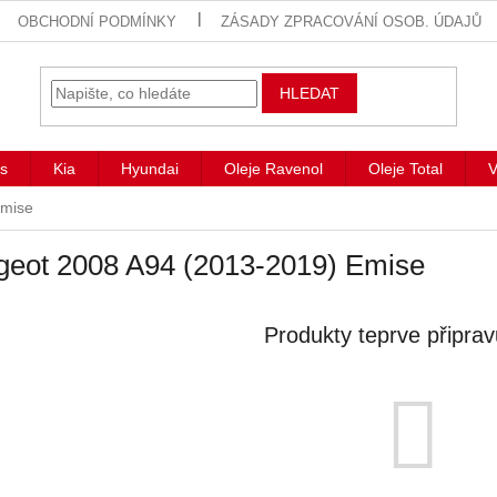
OBCHODNÍ PODMÍNKY
ZÁSADY ZPRACOVÁNÍ OSOB. ÚDAJŮ
HLEDAT
s
Kia
Hyundai
Oleje Ravenol
Oleje Total
V
mise
geot 2008 A94 (2013-2019) Emise
Produkty teprve připra