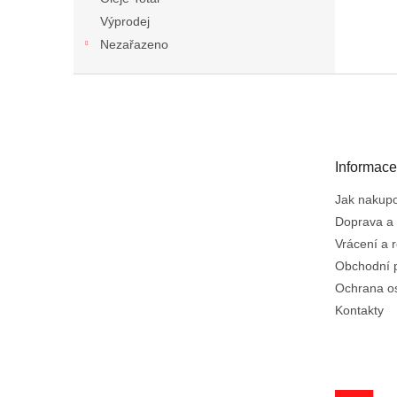
Výprodej
Nezařazeno
Z
á
p
a
t
Informace
í
Jak nakup
Doprava a 
Vrácení a 
Obchodní 
Ochrana o
Kontakty