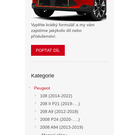
n
e
l
Vyplňte krátký formulář a my vám
zajistíme jakýkoliv díl nebo
příslušenství.
POPTAT DÍL
Přeskočit
Kategorie
kategorie
Peugeot
108 (2014-2022)
208 II P21 (2019-....)
208 A9 (2012-2018)
2008 P24 (2020-.....)
2008 A94 (2013-2019)