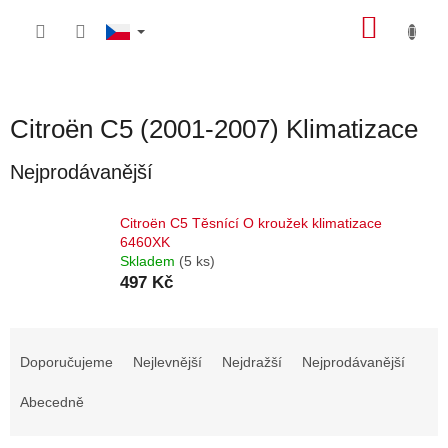
Přejít
NÁKU
na
obsah
KOŠÍK
Citroën C5 (2001-2007) Klimatizace
Nejprodávanější
Citroën C5 Těsnící O kroužek klimatizace
6460XK
Skladem
(5 ks)
497 Kč
Ř
a
Doporučujeme
Nejlevnější
Nejdražší
Nejprodávanější
z
e
Abecedně
n