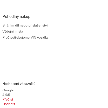
s
u
Pohodlný nákup
Sháním díl nebo příslušenství
Výdejní místa
Proč potřebujeme VIN vozidla
Hodnocení zákazníků
Google
4,9/5
Přečíst
Hodnotit