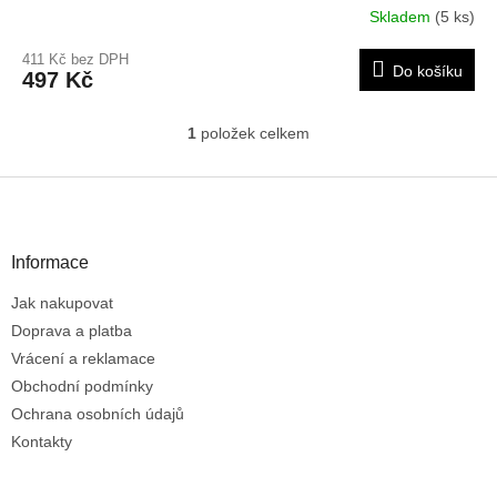
Skladem
(5 ks)
411 Kč bez DPH
Do košíku
497 Kč
1
položek celkem
O
v
l
Z
á
á
d
p
a
a
Informace
c
t
í
Jak nakupovat
í
p
r
Doprava a platba
v
Vrácení a reklamace
k
Obchodní podmínky
y
Ochrana osobních údajů
v
ý
Kontakty
p
i