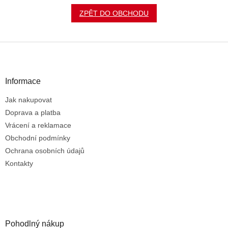
ZPĚT DO OBCHODU
Z
á
p
a
Informace
t
Jak nakupovat
í
Doprava a platba
Vrácení a reklamace
Obchodní podmínky
Ochrana osobních údajů
Kontakty
Pohodlný nákup