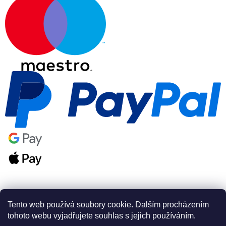
Tento web používá soubory cookie. Dalším procházením
tohoto webu vyjadřujete souhlas s jejich používáním.
Vytvořil Shoptet Premium