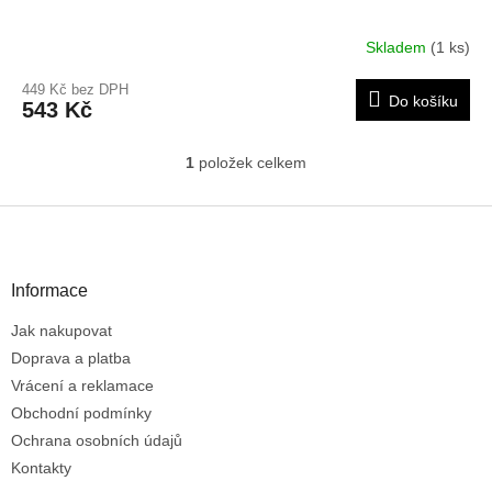
Skladem
(1 ks)
449 Kč bez DPH
Do košíku
543 Kč
1
položek celkem
O
v
l
Z
á
á
d
p
a
a
Informace
c
t
í
Jak nakupovat
í
p
r
Doprava a platba
v
Vrácení a reklamace
k
Obchodní podmínky
y
Ochrana osobních údajů
v
ý
Kontakty
p