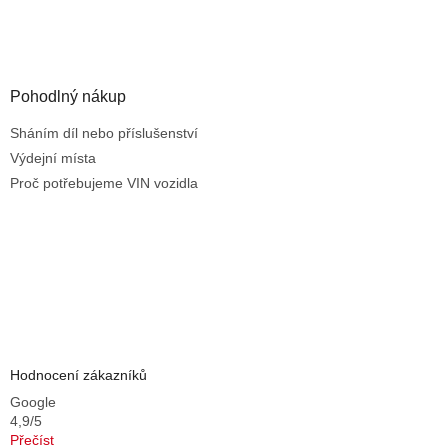
i
s
u
Pohodlný nákup
Sháním díl nebo příslušenství
Výdejní místa
Proč potřebujeme VIN vozidla
Hodnocení zákazníků
Google
4,9/5
Přečíst