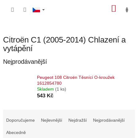
Přejít
NÁKU
na
obsah
KOŠÍK
Citroën C1 (2005-2014) Chlazení a
vytápění
Nejprodávanější
Peugeot 108 Citroën Těsnící O-kroužek
1612854780
Skladem
(1 ks)
543 Kč
Ř
a
Doporučujeme
Nejlevnější
Nejdražší
Nejprodávanější
z
e
Abecedně