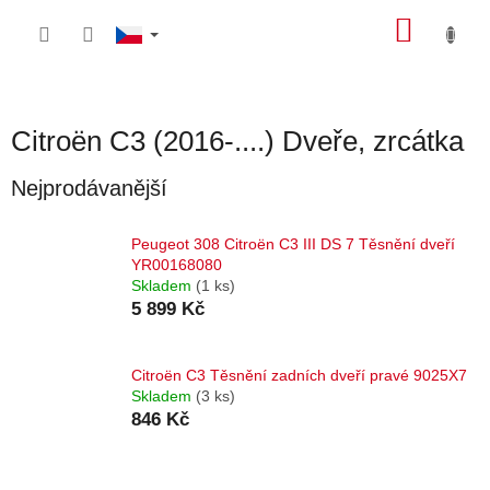
Přejít
NÁKU
na
obsah
KOŠÍK
Citroën C3 (2016-....) Dveře, zrcátka
Nejprodávanější
Peugeot 308 Citroën C3 III DS 7 Těsnění dveří
YR00168080
Skladem
(1 ks)
5 899 Kč
Citroën C3 Těsnění zadních dveří pravé 9025X7
Skladem
(3 ks)
846 Kč