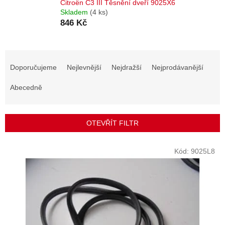
Citroën C3 III Těsnění dveří 9025X6
Skladem
(4 ks)
846 Kč
Ř
a
Doporučujeme
Nejlevnější
Nejdražší
Nejprodávanější
z
e
Abecedně
n
í
p
OTEVŘÍT FILTR
r
o
V
Kód:
9025L8
d
ý
u
p
k
i
t
s
ů
p
r
o