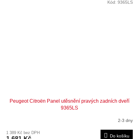
Kód:
9365LS
Peugeot Citroën Panel utěsnění pravých zadních dveří
9365LS
2-3 dny
1 389 Kč bez DPH
Do košíku
1 681 Kč