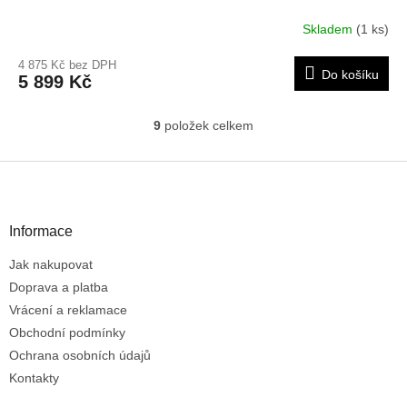
Skladem
(1 ks)
4 875 Kč bez DPH
Do košíku
5 899 Kč
9
položek celkem
O
v
l
Z
á
á
d
p
a
a
Informace
c
t
í
Jak nakupovat
í
p
r
Doprava a platba
v
Vrácení a reklamace
k
Obchodní podmínky
y
Ochrana osobních údajů
v
ý
Kontakty
p