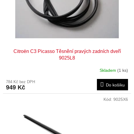
d
u
k
t
ů
Citroën C3 Picasso Těsnění pravých zadních dveří
9025L8
Skladem
(1 ks)
784 Kč bez DPH
Do košíku
949 Kč
Kód:
9025X6