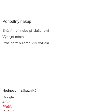
i
s
u
Pohodlný nákup
Sháním díl nebo příslušenství
Výdejní místa
Proč potřebujeme VIN vozidla
Hodnocení zákazníků
Google
4,9/5
Přečíst