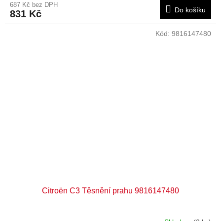
687 Kč bez DPH
Do košíku
831 Kč
Kód:
9816147480
Citroën C3 Těsnění prahu 9816147480