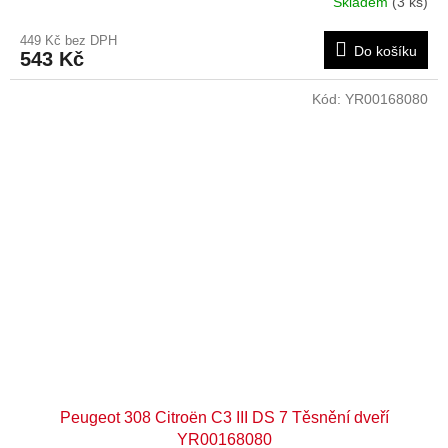
Skladem
(3 ks)
449 Kč bez DPH
Do košíku
543 Kč
Kód:
YR00168080
Peugeot 308 Citroën C3 III DS 7 Těsnění dveří
YR00168080