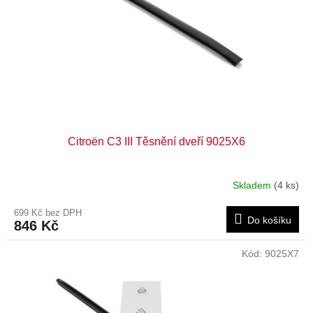
Citroën C3 III Těsnění dveří 9025X6
Skladem
(4 ks)
699 Kč bez DPH
Do košíku
846 Kč
Kód:
9025X7