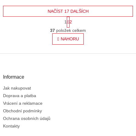
NAČÍST 17 DALŠÍCH
S
1
2
t
O
r
37
položek celkem
v
á
l
NAHORU
n
á
k
o
d
v
Z
a
á
c
á
n
í
p
í
p
a
Informace
r
t
v
Jak nakupovat
í
k
Doprava a platba
y
v
Vrácení a reklamace
ý
Obchodní podmínky
p
Ochrana osobních údajů
i
s
Kontakty
u