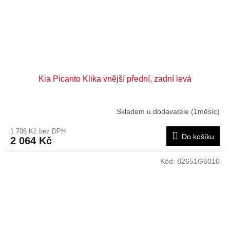
Kia Picanto Klika vnější přední, zadní levá
Skladem u dodavatele (1měsíc)
1 706 Kč bez DPH
Do košíku
2 064 Kč
Kód:
82651G6010