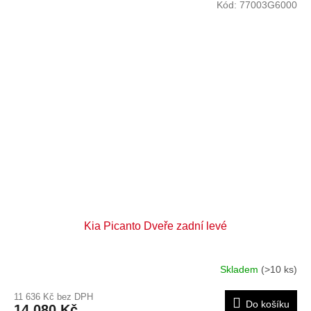
Kód:
77003G6000
Kia Picanto Dveře zadní levé
Skladem
(>10 ks)
11 636 Kč bez DPH
Do košíku
14 080 Kč