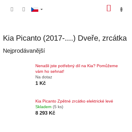
Přejít
NÁKU
na
obsah
KOŠÍK
Kia Picanto (2017-....) Dveře, zrcátka
Nejprodávanější
Nenašli jste potřebný díl na Kia? Pomůžeme
vám ho sehnat!
Na dotaz
1 Kč
Kia Picanto Zpětné zrcátko elektrické levé
Skladem
(5 ks)
8 293 Kč