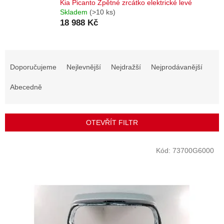
Kia Picanto Zpětné zrcátko elektrické levé
Skladem
(>10 ks)
18 988 Kč
Ř
a
Doporučujeme
Nejlevnější
Nejdražší
Nejprodávanější
z
e
Abecedně
n
í
p
OTEVŘÍT FILTR
r
o
V
Kód:
73700G6000
d
ý
u
p
k
i
t
s
ů
p
r
o