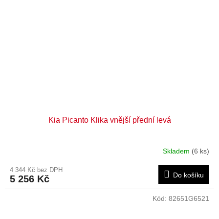
Kia Picanto Klika vnější přední levá
Skladem
(6 ks)
4 344 Kč bez DPH
Do košíku
5 256 Kč
Kód:
82651G6521