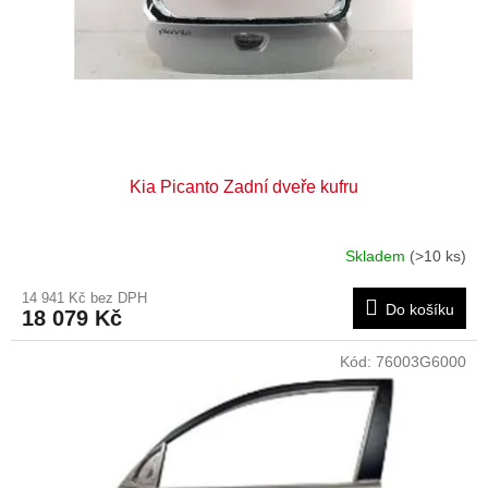
d
u
k
t
ů
Kia Picanto Zadní dveře kufru
Skladem
(>10 ks)
14 941 Kč bez DPH
Do košíku
18 079 Kč
Kód:
76003G6000