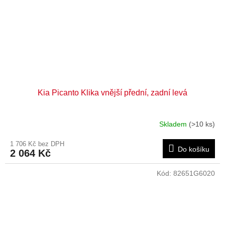
Kia Picanto Klika vnější přední, zadní levá
Skladem
(>10 ks)
1 706 Kč bez DPH
Do košíku
2 064 Kč
Kód:
82651G6020