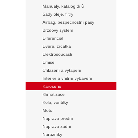
Manuály, katalog dílů
Sady oleje, filtry
Airbag, bezpečnostní pásy
Brzdový systém
Diferenciál
Dveře, zrcátka
Elektrosoučásti
Emise
Chlazení a vytápění
Interiér a vnitřní vybavení
Karoserie
Klimatizace
Kola, ventilky
Motor
Náprava přední
Náprava zadní
Nárazníky