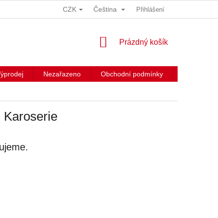
CZK
Čeština
Přihlášení
NÁKUPNÍ
Prázdný košík
KOŠÍK
ýprodej
Nezařazeno
Obchodní podmínky
Kontakty
 Karoserie
vujeme.