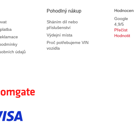
Hodnocení
Pohodlný nákup
Google
ovat
Sháním díl nebo
4,9/5
příslušenství
platba
Přečíst
Výdejní místa
Hodnotit
reklamace
Proč potřebujeme VIN
podmínky
vozidla
sobních údajů