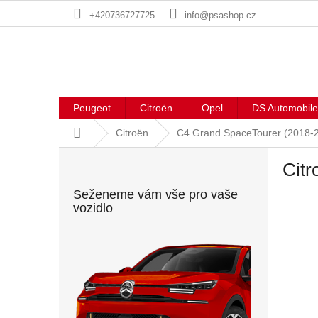
Přejít
+420736727725
info@psashop.cz
na
obsah
Peugeot
Citroën
Opel
DS Automobile
Domů
Citroën
C4 Grand SpaceTourer (2018-
P
Citr
o
s
Seženeme vám vše pro vaše
t
vozidlo
r
a
n
n
í
p
a