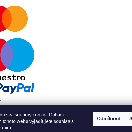
oužívá soubory cookie. Dalším
Odmítnout
S
 tohoto webu vyjadřujete souhlas s
váním.