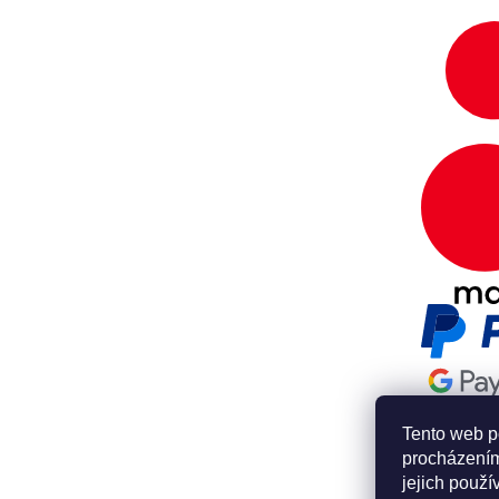
Tento web p
procházením
jejich použí