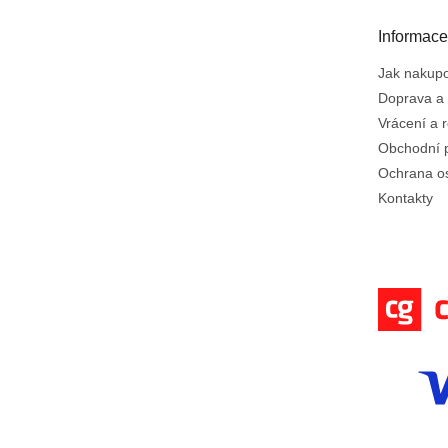
a
t
Informace
í
Jak nakup
Doprava a 
Vrácení a 
Obchodní 
Ochrana o
Kontakty