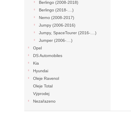
Berlingo (2008-2018)
Berlingo (2018-....)
Nemo (2008-2017)
Jumpy (2006-2016)
Jumpy, SpaceTourer (2016-....)
Jumper (2006-....)
Opel
DS Automobiles
Kia
Hyundai
Oleje Ravenol
Oleje Total
Výprodej
Nezařazeno
Z
á
p