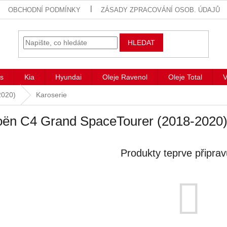
OBCHODNÍ PODMÍNKY
ZÁSADY ZPRACOVÁNÍ OSOB. ÚDAJŮ
HLEDAT
s
Kia
Hyundai
Oleje Ravenol
Oleje Total
V
2020)
Karoserie
oën C4 Grand SpaceTourer (2018-2020)
Produkty teprve připra