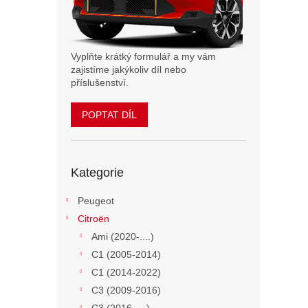
n
e
l
Vyplňte krátký formulář a my vám
zajistíme jakýkoliv díl nebo
příslušenství.
POPTAT DÍL
Přeskočit
Kategorie
kategorie
Peugeot
Citroën
Ami (2020-....)
C1 (2005-2014)
C1 (2014-2022)
C3 (2009-2016)