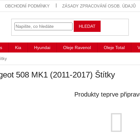
OBCHODNÍ PODMÍNKY
ZÁSADY ZPRACOVÁNÍ OSOB. ÚDAJŮ
HLEDAT
s
Kia
Hyundai
Oleje Ravenol
Oleje Total
V
ítky
eot 508 MK1 (2011-2017) Štítky
Produkty teprve připra