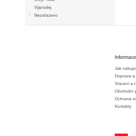
Výprodej
Nezařazeno
Z
á
p
a
t
Informace
í
Jak nakup
Doprava a 
Vrácení a 
Obchodní 
Ochrana o
Kontakty