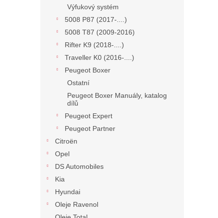
Výfukový systém
5008 P87 (2017-....)
5008 T87 (2009-2016)
Rifter K9 (2018-....)
Traveller K0 (2016-....)
Peugeot Boxer
Ostatní
Peugeot Boxer Manuály, katalog
dílů
Peugeot Expert
Peugeot Partner
Citroën
Opel
DS Automobiles
Kia
Hyundai
Oleje Ravenol
Oleje Total