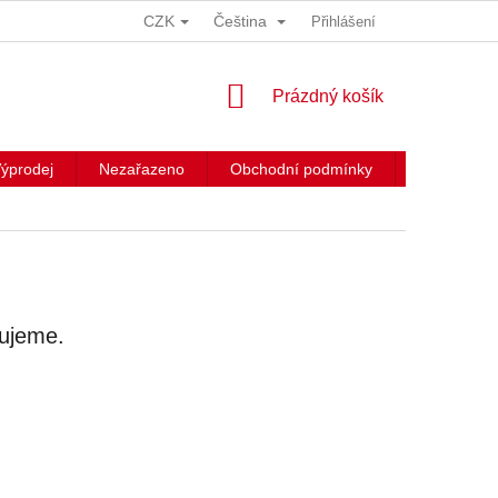
CZK
Čeština
Přihlášení
NÁKUPNÍ
Prázdný košík
KOŠÍK
ýprodej
Nezařazeno
Obchodní podmínky
Kontakty
vujeme.