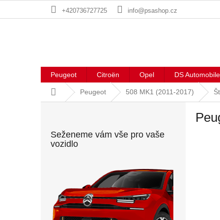
Přejít
+420736727725
info@psashop.cz
na
obsah
Peugeot
Citroën
Opel
DS Automobile
Domů
Peugeot
508 MK1 (2011-2017)
Št
P
Peug
o
s
Seženeme vám vše pro vaše
t
vozidlo
r
a
n
n
í
p
a