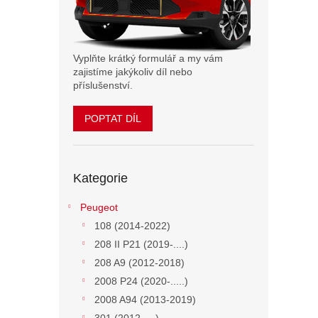
n
e
l
Vyplňte krátký formulář a my vám
zajistíme jakýkoliv díl nebo
příslušenství.
POPTAT DÍL
Přeskočit
Kategorie
kategorie
Peugeot
108 (2014-2022)
208 II P21 (2019-....)
208 A9 (2012-2018)
2008 P24 (2020-.....)
2008 A94 (2013-2019)