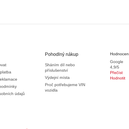
Hodnocení
Pohodlný nákup
Google
ovat
Sháním díl nebo
4,9/5
příslušenství
platba
Přečíst
Výdejní místa
Hodnotit
reklamace
Proč potřebujeme VIN
podmínky
vozidla
sobních údajů