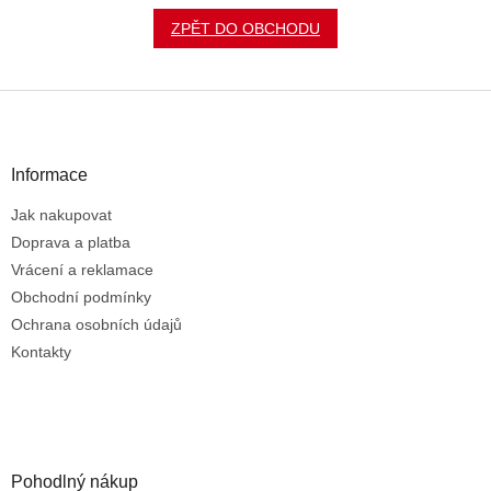
ZPĚT DO OBCHODU
Z
á
p
a
Informace
t
Jak nakupovat
í
Doprava a platba
Vrácení a reklamace
Obchodní podmínky
Ochrana osobních údajů
Kontakty
Pohodlný nákup