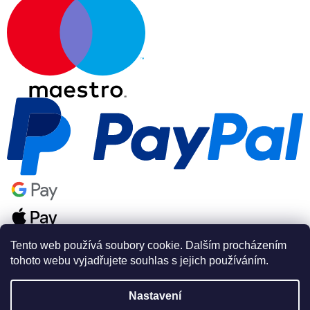
Tento web používá soubory cookie. Dalším procházením
tohoto webu vyjadřujete souhlas s jejich používáním.
Nastavení
Vytvořil Shoptet Premium