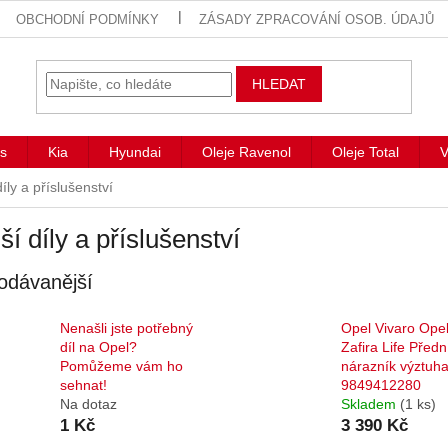
OBCHODNÍ PODMÍNKY
ZÁSADY ZPRACOVÁNÍ OSOB. ÚDAJŮ
HLEDAT
s
Kia
Hyundai
Oleje Ravenol
Oleje Total
V
íly a příslušenství
ší díly a příslušenství
odávanější
Nenašli jste potřebný
Opel Vivaro Ope
díl na Opel?
Zafira Life Předn
Pomůžeme vám ho
nárazník výztuh
sehnat!
9849412280
Na dotaz
Skladem
(1 ks)
1 Kč
3 390 Kč