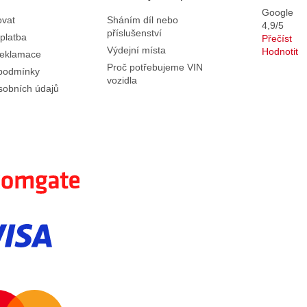
p
Google
ovat
Sháním díl nebo
r
4,9/5
příslušenství
v
platba
Přečíst
k
Výdejní místa
Hodnotit
reklamace
y
Proč potřebujeme VIN
podmínky
v
vozidla
sobních údajů
ý
p
i
s
u