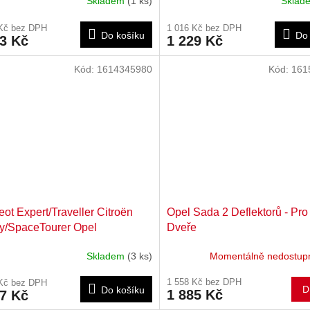
Skladem
(1 ks)
Skla
 Kč bez DPH
1 016 Kč bez DPH
Do košíku
Do 
53 Kč
1 229 Kč
Kód:
1614345980
Kód:
161
ot Expert/Traveller Citroën
Opel Sada 2 Deflektorů - Pro
y/SpaceTourer Opel
Dveře
oC/Zafira Life Zadní nárazník
Skladem
(3 ks)
Momentálně nedostu
345980
1 558 Kč bez DPH
 Kč bez DPH
D
Do košíku
1 885 Kč
27 Kč