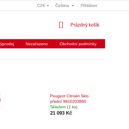
CZK
Čeština
Přihlášení
NÁKUPNÍ
Prázdný košík
KOŠÍK
ýprodej
Nezařazeno
Obchodní podmínky
Kontakty
l
Peugeot Citroën Sklo
í
přední 9810203880
a
Skladem
(1 ks)
21 093 Kč