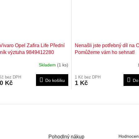
Vivaro Opel Zafira Life Přední
Nenašli jste potřebný díl na 
ník výztuha 9849412280
Pomůžeme vám ho sehnat!
Skladem
(1 ks)
 Kč bez DPH
1 Kč bez DPH
Do košíku
Do
90 Kč
1 Kč
O
v
l
á
d
a
c
Hodnocení
Pohodlný nákup
í