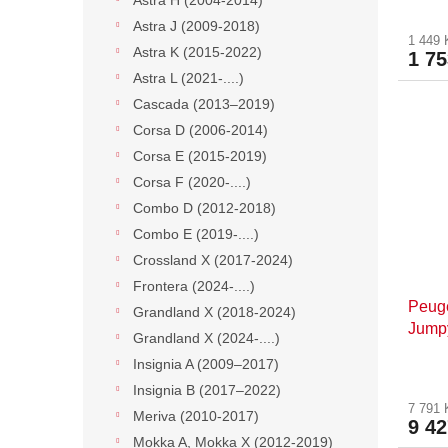
Astra H (2004-2014)
Astra J (2009-2018)
1 449
Astra K (2015-2022)
1 7
Astra L (2021-....)
Cascada (2013–2019)
Corsa D (2006-2014)
Corsa E (2015-2019)
Corsa F (2020-....)
Combo D (2012-2018)
Combo E (2019-....)
Crossland X (2017-2024)
Frontera (2024-....)
Peuge
Grandland X (2018-2024)
Jump
Grandland X (2024-....)
Vivar
Insignia A (2009–2017)
1614
Insignia B (2017–2022)
7 791
Meriva (2010-2017)
9 4
Mokka A, Mokka X (2012-2019)