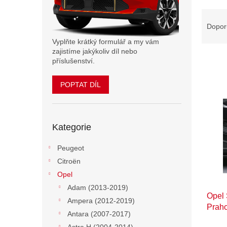
n
Ř
e
a
Dopor
l
z
Vyplňte krátký formulář a my vám
e
zajistíme jakýkoliv díl nebo
n
příslušenství.
í
p
POPTAT DÍL
V
r
ý
o
p
d
Přeskočit
i
u
Kategorie
kategorie
s
k
p
t
Peugeot
r
ů
Citroën
o
d
Opel
u
Adam (2013-2019)
Opel 
k
Ampera (2012-2019)
Praho
t
Antara (2007-2017)
Nere
ů