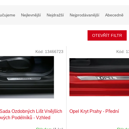
učujeme
Nejlevnější
Nejdražší
Nejprodávanější
Abecedně
OTEVŘÍT FILTR
Kód:
13466723
Kód:
1
Sada Ozdobných Lišt Vnějších
Opel Kryt Prahy - Přední
vých Podélníků - Vzhled
zu