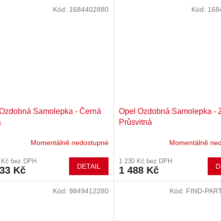
Kód:
1684402880
Kód:
168
 Ozdobná Samolepka - Černá
Opel Ozdobná Samolepka - 
a
Průsvitná
Momentálně nedostupné
Momentálně ne
7 Kč bez DPH
1 230 Kč bez DPH
DETAIL
D
633 Kč
1 488 Kč
Kód:
9849412280
Kód:
FIND-PAR