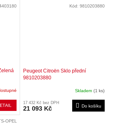
4403180
Kód:
9810203880
Zelená
Peugeot Citroën Sklo přední
9810203880
dostupné
Skladem
(1 ks)
17 432 Kč bez DPH
ETAIL
Do košíku
21 093 Kč
TS-OPEL