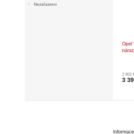
Nezařazeno
Opel 
náraz
2 802
3 3
Z
á
p
a
t
Informace