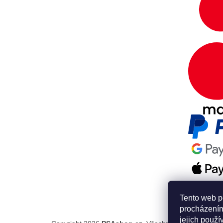
Tento web p
procházením
jejich použí