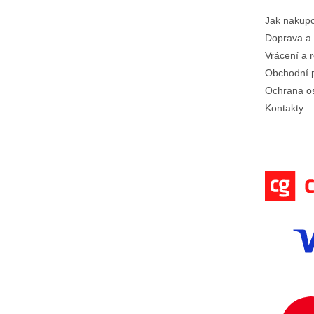
í
Jak nakup
Doprava a 
Vrácení a 
Obchodní 
Ochrana o
Kontakty