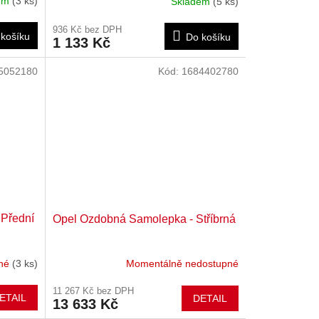
dem
(3 ks)
Skladem
(5 ks)
936 Kč bez DPH
košíku
Do košíku
1 133 Kč
5052180
Kód:
1684402780
 Přední
Opel Ozdobná Samolepka - Stříbrná
pné
(3 ks)
Momentálně nedostupné
11 267 Kč bez DPH
ETAIL
DETAIL
13 633 Kč