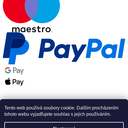
Tento web používá soubory cookie. Dalším procházením
tohoto webu vyjadřujete souhlas s jejich používáním.
Vytvořil Shoptet Premium