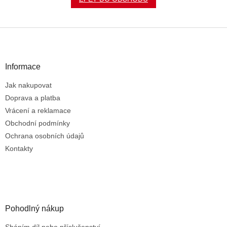
Z
á
p
a
Informace
t
Jak nakupovat
í
Doprava a platba
Vrácení a reklamace
Obchodní podmínky
Ochrana osobních údajů
Kontakty
Pohodlný nákup