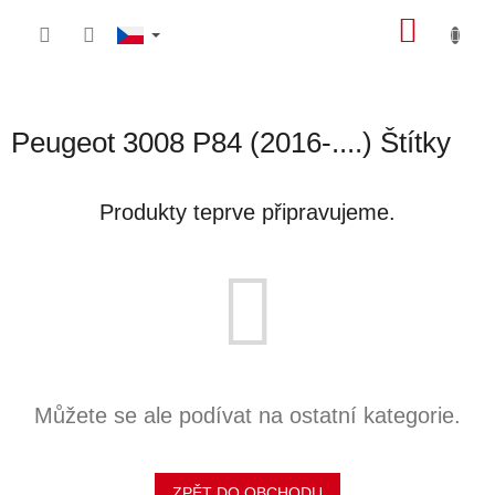
Přejít
NÁKU
na
obsah
KOŠÍK
Peugeot 3008 P84 (2016-....) Štítky
Produkty teprve připravujeme.
Můžete se ale podívat na ostatní kategorie.
ZPĚT DO OBCHODU