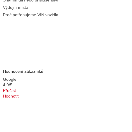
Sháním díl nebo příslušenství
Výdejní místa
Proč potřebujeme VIN vozidla
Hodnocení zákazníků
Google
4,9/5
Přečíst
Hodnotit