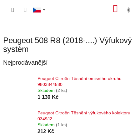
Přejít
NÁKU
na
obsah
KOŠÍK
Peugeot 508 R8 (2018-....) Výfukový
systém
Nejprodávanější
Peugeot Citroën Těsnění emisního okruhu
9803844580
Skladem
(2 ks)
1 130 Kč
Peugeot Citroën Těsnění výfukového kolektoru
0349J2
Skladem
(1 ks)
212 Kč