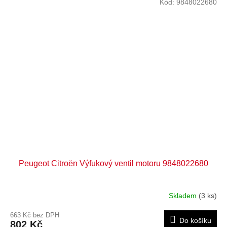
Kód:
9848022680
Peugeot Citroën Výfukový ventil motoru 9848022680
Skladem
(3 ks)
663 Kč bez DPH
Do košíku
802 Kč