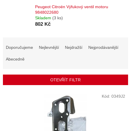
Peugeot Citroën Výfukový ventil motoru
9848022680
Skladem
(3 ks)
802 Kč
Ř
a
Doporučujeme
Nejlevnější
Nejdražší
Nejprodávanější
z
e
Abecedně
n
í
p
OTEVŘÍT FILTR
r
o
V
Kód:
0349J2
d
ý
u
p
k
i
t
s
ů
p