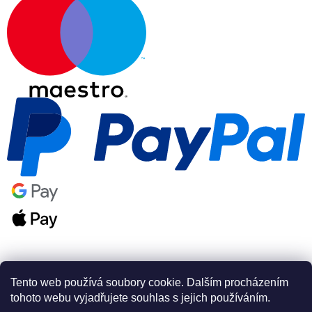
Tento web používá soubory cookie. Dalším procházením
tohoto webu vyjadřujete souhlas s jejich používáním.
Vytvořil Shoptet Premium