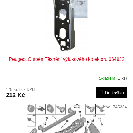
r
o
d
u
k
t
ů
Peugeot Citroën Těsnění výfukového kolektoru 0349J2
Skladem
(1 ks)
175 Kč bez DPH
Do košíku
212 Kč
Kód:
745384