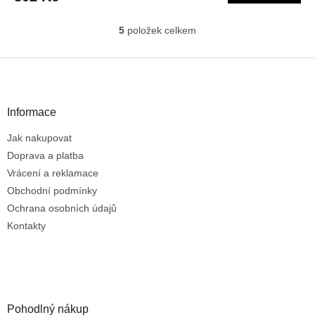
5
položek celkem
O
v
l
Z
á
á
d
p
a
a
Informace
c
t
í
Jak nakupovat
í
p
r
Doprava a platba
v
Vrácení a reklamace
k
Obchodní podmínky
y
Ochrana osobních údajů
v
ý
Kontakty
p
i
s
u
Pohodlný nákup