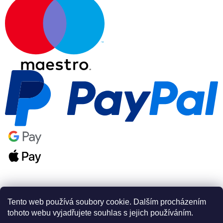
Tento web používá soubory cookie. Dalším procházením
tohoto webu vyjadřujete souhlas s jejich používáním.
Vytvořil Shoptet Premium