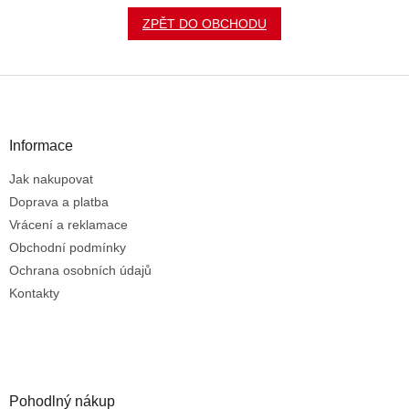
ZPĚT DO OBCHODU
Z
á
p
a
Informace
t
Jak nakupovat
í
Doprava a platba
Vrácení a reklamace
Obchodní podmínky
Ochrana osobních údajů
Kontakty
Pohodlný nákup