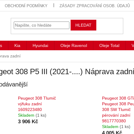
OBCHODNÍ PODMÍNKY
ZÁSADY ZPRACOVÁNÍ OSOB. ÚDAJŮ
HLEDAT
s
Kia
Hyundai
Oleje Ravenol
Oleje Total
V
rava zadní
eot 308 P5 III (2021-....) Náprava zadn
odávanější
Peugeot 308 Tlumič
Peugeot 308 GTi
výfuku zadní
Peugeot 308 Pe
1609223480
308 SW Tlumič
Skladem
(1 ks)
pérování zadní
9817770380
3 906 Kč
Skladem
(1 ks)
4 005 Kč