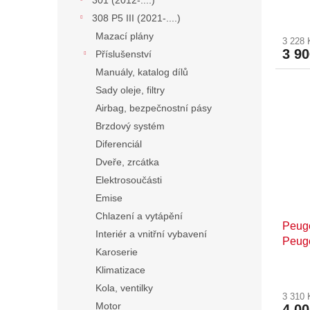
301 (2012-....)
ů
308 P5 III (2021-....)
Mazací plány
3 228
3 9
Příslušenství
Manuály, katalog dílů
Sady oleje, filtry
Airbag, bezpečnostní pásy
Brzdový systém
Diferenciál
Dveře, zrcátka
Elektrosoučásti
Emise
Chlazení a vytápění
Peuge
Interiér a vnitřní vybavení
Peuge
Karoserie
zadn
Klimatizace
Kola, ventilky
3 310
Motor
4 0