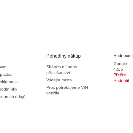
Hodnocení
Pohodlný nákup
Google
ovat
Sháním díl nebo
4,9/5
příslušenství
platba
Přečíst
Výdejní místa
Hodnotit
reklamace
Proč potřebujeme VIN
podmínky
vozidla
sobních údajů