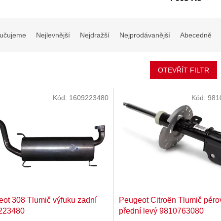
učujeme
Nejlevnější
Nejdražší
Nejprodávanější
Abecedně
OTEVŘÍT FILTR
Kód:
1609223480
Kód:
981
ot 308 Tlumič výfuku zadní
Peugeot Citroën Tlumič péro
223480
přední levý 9810763080