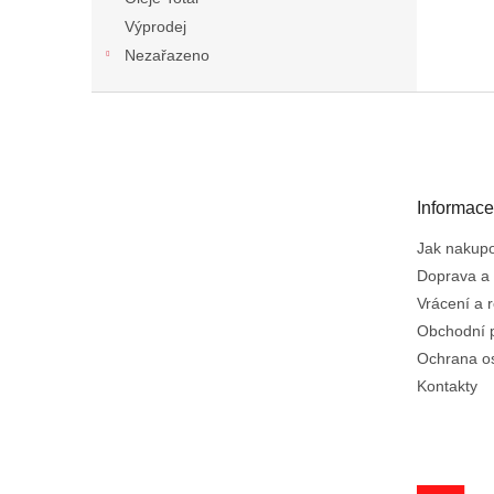
Výprodej
Nezařazeno
Z
á
p
a
t
Informace
í
Jak nakup
Doprava a 
Vrácení a 
Obchodní 
Ochrana o
Kontakty