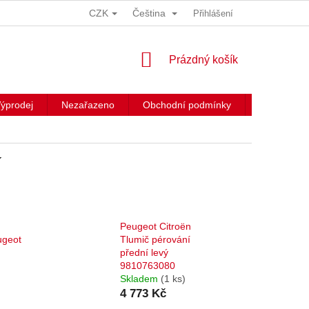
CZK
Čeština
Přihlášení
NÁKUPNÍ
Prázdný košík
KOŠÍK
ýprodej
Nezařazeno
Obchodní podmínky
Kontakty
í
Peugeot Citroën
ugeot
Tlumič pérování
přední levý
9810763080
Skladem
(1 ks)
4 773 Kč