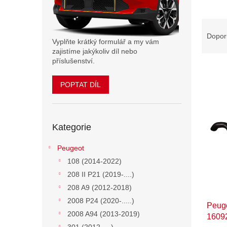
n
e
Ř
l
a
Dopor
Vyplňte krátký formulář a my vám
z
zajistíme jakýkoliv díl nebo
e
příslušenství.
n
í
POPTAT DÍL
p
V
r
ý
o
p
Přeskočit
d
Kategorie
kategorie
i
u
s
k
Peugeot
p
t
108 (2014-2022)
r
ů
o
208 II P21 (2019-....)
d
208 A9 (2012-2018)
u
2008 P24 (2020-.....)
Peuge
k
2008 A94 (2013-2019)
1609
t