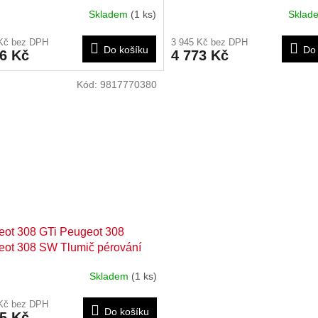
Skladem
(1 ks)
Skla
 Kč bez DPH
3 945 Kč bez DPH
Do košíku
Do 
06 Kč
4 773 Kč
Kód:
9817770380
ot 308 GTi Peugeot 308
ot 308 SW Tlumič pérování
í 9817770380
Skladem
(1 ks)
 Kč bez DPH
Do košíku
05 Kč