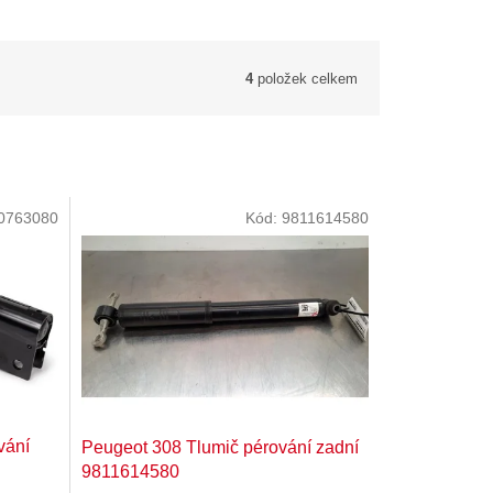
4
položek celkem
0763080
Kód:
9811614580
vání
Peugeot 308 Tlumič pérování zadní
9811614580