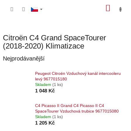
Přejít
NÁKU
na
obsah
KOŠÍK
Citroën C4 Grand SpaceTourer
(2018-2020) Klimatizace
Nejprodávanější
Peugeot Citroën Vzduchový kanál intercooleru
levý 9677015180
Skladem
(1 ks)
1 048 Kč
C4 Picasso II Grand C4 Picasso II C4
SpaceTourer Vzduchová trubice 9677015080
Skladem
(1 ks)
1 205 Kč