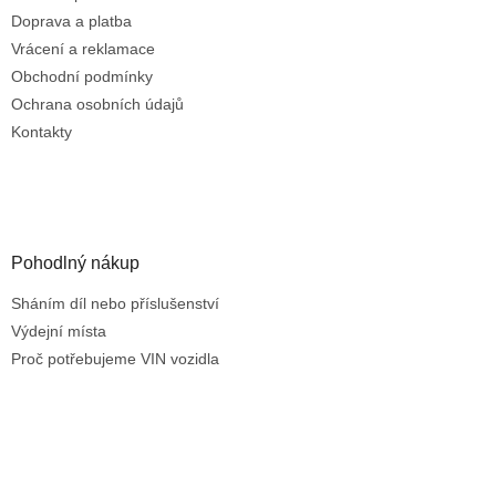
p
r
Doprava a platba
v
Vrácení a reklamace
k
Obchodní podmínky
y
Ochrana osobních údajů
v
ý
Kontakty
p
i
s
u
Pohodlný nákup
Sháním díl nebo příslušenství
Výdejní místa
Proč potřebujeme VIN vozidla