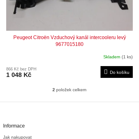
Peugeot Citroën Vzduchový kanál intercooleru levý
9677015180
Skladem
(1 ks)
866 Kč bez DPH
Do košíku
1 048 Kč
2
položek celkem
O
v
l
Z
á
á
d
p
a
a
Informace
c
t
í
Jak nakupovat
í