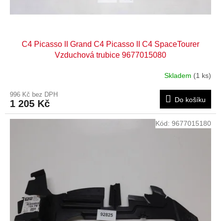
t
ů
C4 Picasso II Grand C4 Picasso II C4 SpaceTourer
Vzduchová trubice 9677015080
Skladem
(1 ks)
996 Kč bez DPH
Do košíku
1 205 Kč
Kód:
9677015180