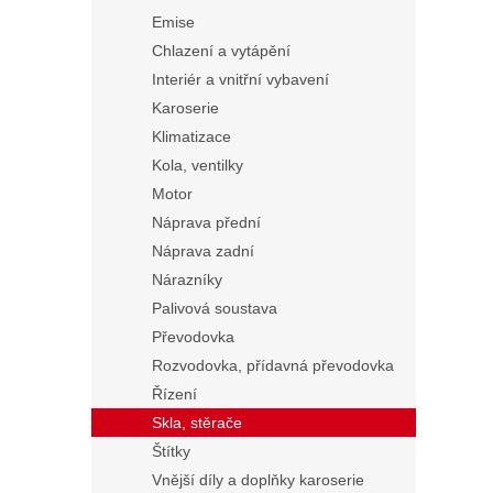
Emise
Chlazení a vytápění
Interiér a vnitřní vybavení
Karoserie
Klimatizace
Kola, ventilky
Motor
Náprava přední
Náprava zadní
Nárazníky
Palivová soustava
Převodovka
Rozvodovka, přídavná převodovka
Řízení
Skla, stěrače
Štítky
Vnější díly a doplňky karoserie