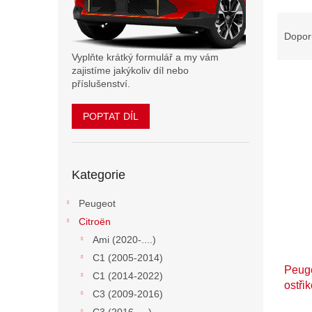
n
Ř
e
a
Dopor
l
z
Vyplňte krátký formulář a my vám
e
zajistíme jakýkoliv díl nebo
n
příslušenství.
í
p
POPTAT DÍL
V
r
ý
o
p
d
Přeskočit
i
u
Kategorie
kategorie
s
k
p
t
Peugeot
r
ů
Citroën
o
d
Ami (2020-....)
u
C1 (2005-2014)
Peuge
k
C1 (2014-2022)
ostři
t
C3 (2009-2016)
ů