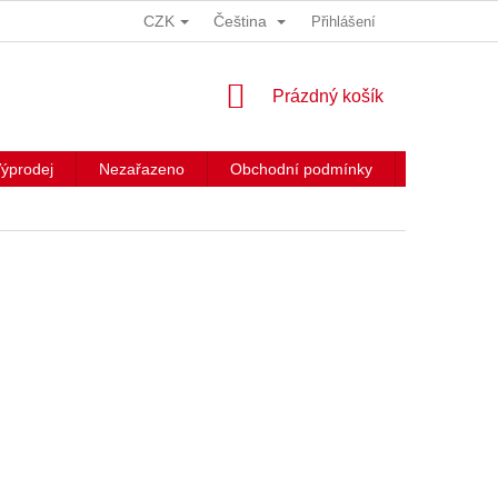
CZK
Čeština
Přihlášení
NÁKUPNÍ
Prázdný košík
KOŠÍK
ýprodej
Nezařazeno
Obchodní podmínky
Kontakty