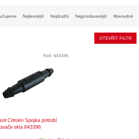
učujeme
Nejlevnější
Nejdražší
Nejprodávanější
Abecedně
OTEVŘÍT FILTR
Kód:
643396
ot Citroën Spojka potrubí
kovače skla 643396