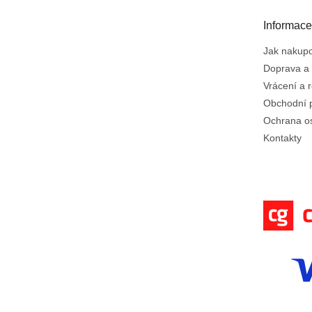
a
t
Informace
í
Jak nakup
Doprava a 
Vrácení a 
Obchodní 
Ochrana o
Kontakty