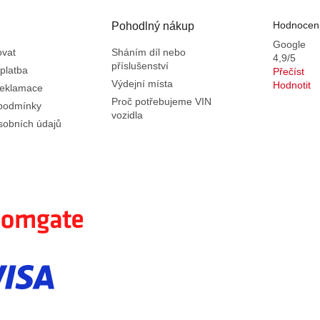
Hodnocení
Pohodlný nákup
Google
ovat
Sháním díl nebo
4,9/5
příslušenství
platba
Přečíst
Výdejní místa
Hodnotit
reklamace
Proč potřebujeme VIN
podmínky
vozidla
sobních údajů