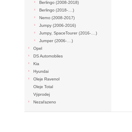
Berlingo (2008-2018)
Berlingo (2018-....)
Nemo (2008-2017)
Jumpy (2006-2016)
Jumpy, SpaceTourer (2016-....)
Jumper (2006-....)
Opel
DS Automobiles
Kia
Hyundai
Oleje Ravenol
Oleje Total
Výprodej
Nezařazeno
Z
á
p