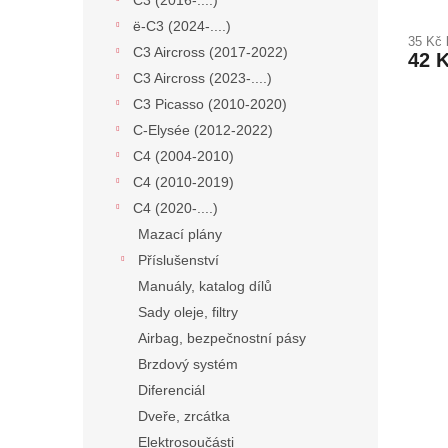
C3 (2016-....)
ë-C3 (2024-....)
35 Kč
C3 Aircross (2017-2022)
42 
C3 Aircross (2023-....)
C3 Picasso (2010-2020)
C-Elysée (2012-2022)
C4 (2004-2010)
C4 (2010-2019)
C4 (2020-....)
Mazací plány
Příslušenství
Manuály, katalog dílů
Sady oleje, filtry
Airbag, bezpečnostní pásy
Brzdový systém
Diferenciál
Dveře, zrcátka
Elektrosoučásti