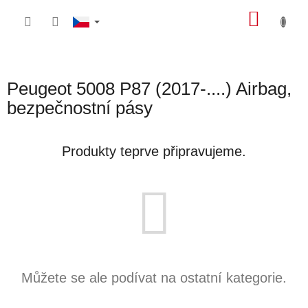
Přejít
NÁKU
na
obsah
KOŠÍK
Peugeot 5008 P87 (2017-....) Airbag,
bezpečnostní pásy
Produkty teprve připravujeme.
Můžete se ale podívat na ostatní kategorie.