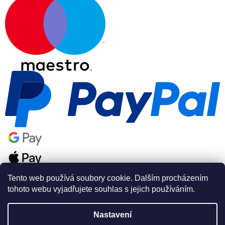
Tento web používá soubory cookie. Dalším procházením
tohoto webu vyjadřujete souhlas s jejich používáním.
Nastavení
Vytvořil Shoptet Premium