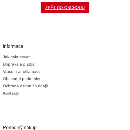
ZPĚT DO OBCHODU
Z
á
p
a
Informace
t
Jak nakupovat
í
Doprava a platba
Vrácení a reklamace
Obchodní podmínky
Ochrana osobních údajů
Kontakty
Pohodlný nákup