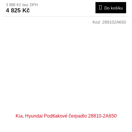
3 988 Kč bez DPH
Do košíku
4 825 Kč
Kód:
288102A650
Kia, Hyundai Podtlakové čerpadlo 28810-2A650