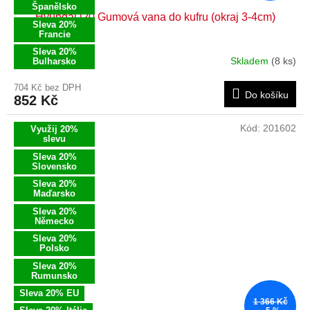
Španělsko
Hyundai i20 Gumová vana do kufru (okraj 3-4cm)
Sleva 20%
Francie
Sleva 20%
Skladem
(8 ks)
Bulharsko
704 Kč bez DPH
Do košíku
852 Kč
Kód:
201602
Využij 20%
slevu
Sleva 20%
Slovensko
Sleva 20%
Maďarsko
Sleva 20%
Německo
Sleva 20%
Polsko
Sleva 20%
Rumunsko
Sleva 20% EU
1 366 Kč