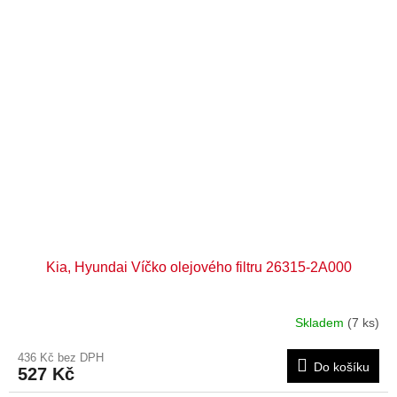
Kia, Hyundai Víčko olejového filtru 26315-2A000
Skladem
(7 ks)
436 Kč bez DPH
Do košíku
527 Kč