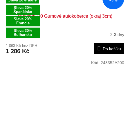
Sleva 20% Itálie
–5 %
Sleva 20%
Španělsko
Hyundai i20 Gumové autokoberce (okraj 3cm)
Sleva 20%
Francie
Sleva 20%
2-3 dny
Bulharsko
1 063 Kč bez DPH
Do košíku
1 286 Kč
Kód:
243352A200