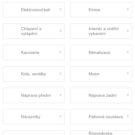
Elektrosoučásti
Emise
Chlazení a
Interiér a vnitřní
vytápění
vybavení
Karoserie
Klimatizace
Kola, ventilky
Motor
Náprava přední
Náprava zadní
Nárazníky
Palivová soustava
Rozvodovka,