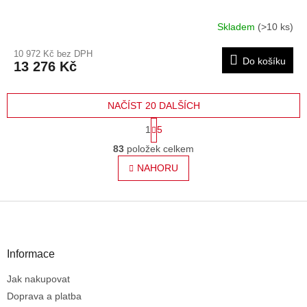
Skladem
(>10 ks)
10 972 Kč bez DPH
Do košíku
13 276 Kč
NAČÍST 20 DALŠÍCH
S
1
5
t
O
r
83
položek celkem
v
á
l
NAHORU
n
á
k
o
d
v
Z
a
á
c
á
n
í
p
í
p
a
Informace
r
t
v
Jak nakupovat
í
k
Doprava a platba
y