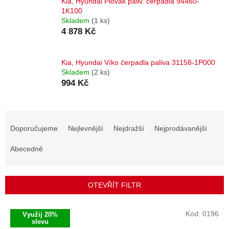
Kia, Hyundai Plovák paliv. čerpadla 94460-
1K100
Skladem
(1 ks)
4 878 Kč
Kia, Hyundai Víko čerpadla paliva 31158-1P000
Skladem
(2 ks)
994 Kč
Ř
a
Doporučujeme
Nejlevnější
Nejdražší
Nejprodávanější
z
e
Abecedně
n
í
p
OTEVŘÍT FILTR
r
o
V
Kód:
0196
Využij 20%
d
ý
slevu
u