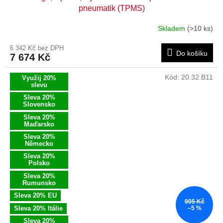
pneumatik (TPMS)
Skladem
(>10 ks)
6 342 Kč bez DPH
Do košíku
7 674 Kč
Kód:
20.32.B11
Využij 20%
slevu
Sleva 20%
Slovensko
Sleva 20%
Maďarsko
Sleva 20%
Německo
Sleva 20%
Polsko
Sleva 20%
Rumunsko
Sleva 20% EU
905 Kč
Sleva 20% Itálie
–5 %
Sleva 20%