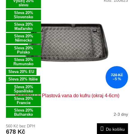
Kód:
100623
Využij 20%
slevu
Sleva 20%
Slovensko
Sleva 20%
Maďarsko
Sleva 20%
Německo
Sleva 20%
Polsko
Sleva 20%
Rumunsko
Sleva 20% EU
720 Kč
Sleva 20% Itálie
–5 %
Sleva 20%
Španělsko
Hyundai i20 Plastová vana do kufru (okraj 4-6cm)
Sleva 20%
Francie
Sleva 20%
2-3 dny
Bulharsko
560 Kč bez DPH
Do košíku
678 Kč