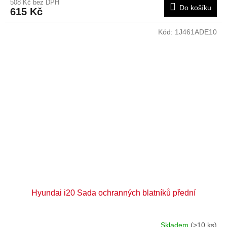
508 Kč bez DPH
Do košíku
615 Kč
Kód:
1J461ADE10
Hyundai i20 Sada ochranných blatníků přední
Skladem
(>10 ks)