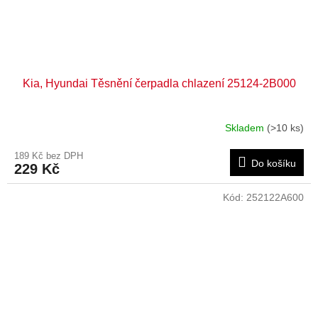
Kia, Hyundai Těsnění čerpadla chlazení 25124-2B000
Skladem
(>10 ks)
189 Kč bez DPH
Do košíku
229 Kč
Kód:
252122A600