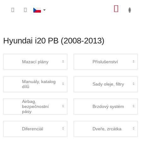
Přejít
NÁKU
na
obsah
KOŠÍK
Hyundai i20 PB (2008-2013)
Mazací plány
Příslušenství
Manuály, katalog
Sady oleje, filtry
dílů
Airbag,
bezpečnostní
Brzdový systém
pásy
Diferenciál
Dveře, zrcátka