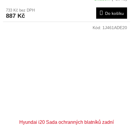
733 Kč bez DPH
Do košíku
887 Kč
Kód:
1J461ADE20
Hyundai i20 Sada ochranných blatníků zadní