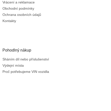
v
Vrácení a reklamace
ý
Obchodní podmínky
p
Ochrana osobních údajů
i
s
Kontakty
u
Pohodlný nákup
Sháním díl nebo příslušenství
Výdejní místa
Proč potřebujeme VIN vozidla