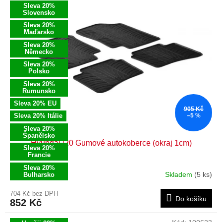
p
Sleva 20%
k
i
Slovensko
t
s
Sleva 20%
ů
Maďarsko
p
r
Sleva 20%
Německo
o
Sleva 20%
d
Polsko
u
Sleva 20%
k
Rumunsko
t
Sleva 20% EU
905 Kč
ů
Sleva 20% Itálie
–5 %
Sleva 20%
Španělsko
Hyundai i20 Gumové autokoberce (okraj 1cm)
Sleva 20%
Francie
Sleva 20%
Skladem
(5 ks)
Bulharsko
704 Kč bez DPH
Do košíku
852 Kč