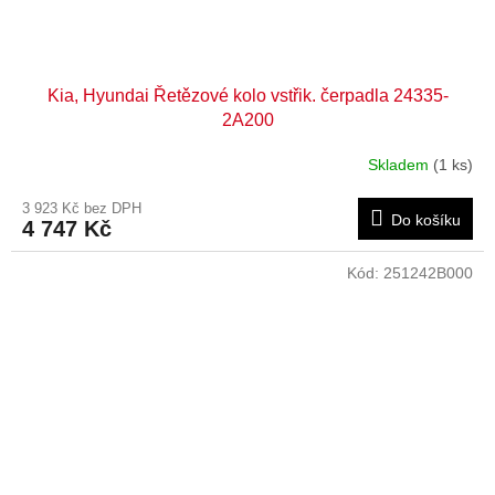
Kia, Hyundai Řetězové kolo vstřik. čerpadla 24335-
2A200
Skladem
(1 ks)
3 923 Kč bez DPH
Do košíku
4 747 Kč
Kód:
251242B000