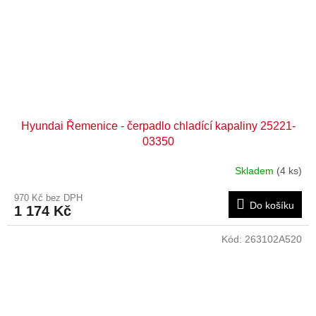
Hyundai Řemenice - čerpadlo chladící kapaliny 25221-
03350
Skladem
(4 ks)
970 Kč bez DPH
Do košíku
1 174 Kč
Kód:
263102A520