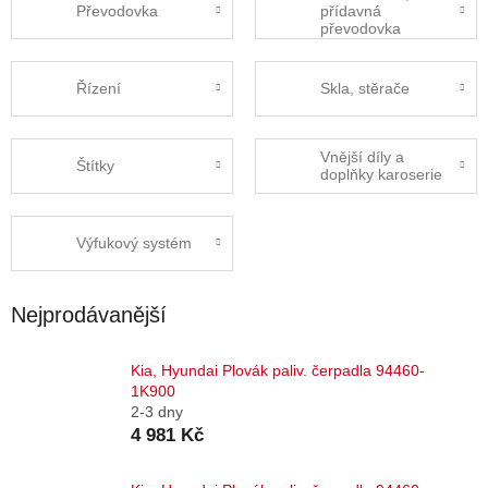
Převodovka
přídavná
převodovka
Řízení
Skla, stěrače
Vnější díly a
Štítky
doplňky karoserie
Výfukový systém
Nejprodávanější
Kia, Hyundai Plovák paliv. čerpadla 94460-
1K900
2-3 dny
4 981 Kč