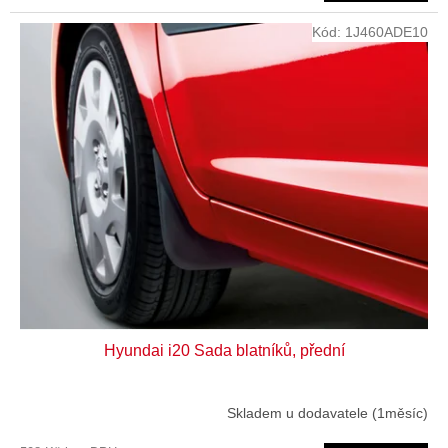
Kód:
1J460ADE10
Hyundai i20 Sada blatníků, přední
Skladem u dodavatele (1měsíc)