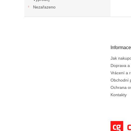
Nezařazeno
Z
á
p
a
t
Informace
í
Jak nakup
Doprava a 
Vrácení a 
Obchodní 
Ochrana o
Kontakty