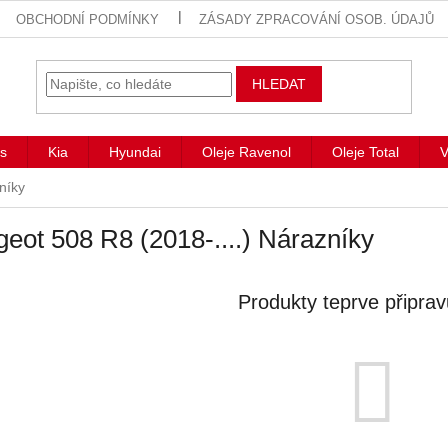
OBCHODNÍ PODMÍNKY
ZÁSADY ZPRACOVÁNÍ OSOB. ÚDAJŮ
HLEDAT
s
Kia
Hyundai
Oleje Ravenol
Oleje Total
V
níky
eot 508 R8 (2018-....) Nárazníky
Produkty teprve připra