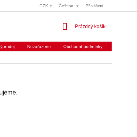
CZK
Čeština
Přihlášení
NÁKUPNÍ
Prázdný košík
KOŠÍK
ýprodej
Nezařazeno
Obchodní podmínky
Kontakty
vujeme.