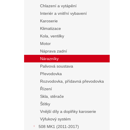
Chlazení a vytápění
Interiér a vnitřní vybavení
Karoserie
Klimatizace
Kola, ventilky
Motor
Náprava zadní
Nárazníky
Palivová soustava
Převodovka
Rozvodovka, přídavná převodovka
Řízení
Skla, stěrače
Štítky
Vnější díly a doplňky karoserie
Výfukový systém
508 MK1 (2011-2017)