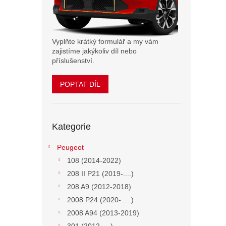
n
e
l
Vyplňte krátký formulář a my vám
zajistíme jakýkoliv díl nebo
příslušenství.
POPTAT DÍL
Přeskočit
Kategorie
kategorie
Peugeot
108 (2014-2022)
208 II P21 (2019-....)
208 A9 (2012-2018)
2008 P24 (2020-.....)
2008 A94 (2013-2019)