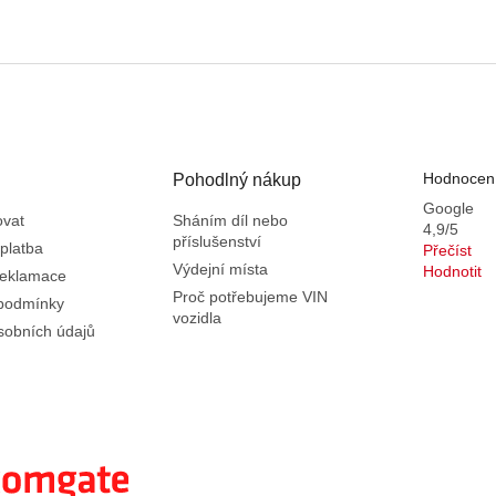
Hodnocení
Pohodlný nákup
Google
ovat
Sháním díl nebo
4,9/5
příslušenství
platba
Přečíst
Výdejní místa
Hodnotit
reklamace
Proč potřebujeme VIN
podmínky
vozidla
sobních údajů