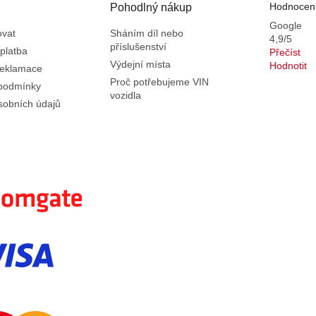
Hodnocení
Pohodlný nákup
Google
ovat
Sháním díl nebo
4,9/5
příslušenství
platba
Přečíst
Výdejní místa
Hodnotit
reklamace
Proč potřebujeme VIN
podmínky
vozidla
sobních údajů