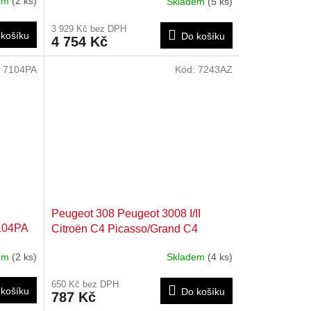
dem
(2 ks)
Skladem
(5 ks)
3 929 Kč bez DPH
košíku
Do košíku
4 754 Kč
:
7104PA
Kód:
7243AZ
Peugeot 308 Peugeot 3008 I/II
7104PA
Citroën C4 Picasso/Grand C4
Picasso Citroën C4 II Zadní
dem
(2 ks)
Skladem
(4 ks)
ventilační mřížka karoserie 7243AZ
650 Kč bez DPH
košíku
Do košíku
787 Kč