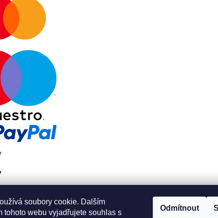
oužívá soubory cookie. Dalším
Odmítnout
S
 tohoto webu vyjadřujete souhlas s