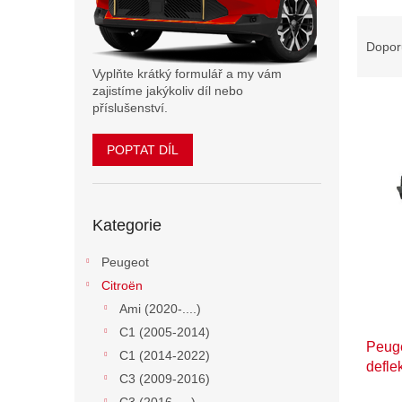
n
Ř
e
a
Dopor
l
z
Vyplňte krátký formulář a my vám
e
zajistíme jakýkoliv díl nebo
n
příslušenství.
í
p
POPTAT DÍL
V
r
ý
o
p
d
Přeskočit
i
u
Kategorie
kategorie
s
k
p
t
Peugeot
r
ů
Citroën
o
d
Ami (2020-....)
u
C1 (2005-2014)
Peuge
k
C1 (2014-2022)
defle
t
C3 (2009-2016)
ů