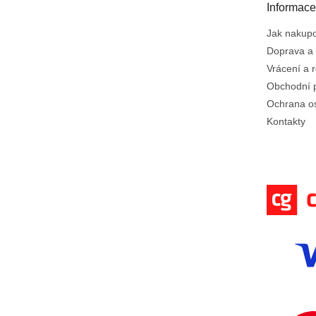
t
Informace
í
Jak nakup
Doprava a 
Vrácení a 
Obchodní 
Ochrana o
Kontakty