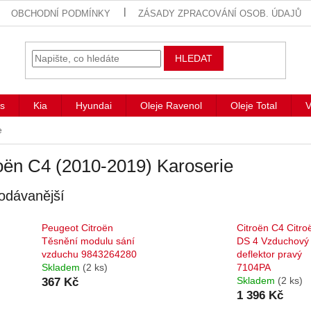
OBCHODNÍ PODMÍNKY
ZÁSADY ZPRACOVÁNÍ OSOB. ÚDAJŮ
HLEDAT
s
Kia
Hyundai
Oleje Ravenol
Oleje Total
V
e
oën C4 (2010-2019) Karoserie
odávanější
Peugeot Citroën
Citroën C4 Citroë
Těsnění modulu sání
DS 4 Vzduchový
vzduchu 9843264280
deflektor pravý
Skladem
(2 ks)
7104PA
Skladem
(2 ks)
367 Kč
1 396 Kč