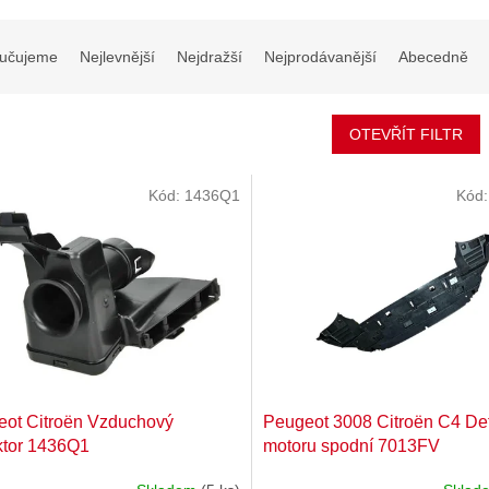
učujeme
Nejlevnější
Nejdražší
Nejprodávanější
Abecedně
OTEVŘÍT FILTR
Kód:
1436Q1
Kód
ot Citroën Vzduchový
Peugeot 3008 Citroën C4 Def
ktor 1436Q1
motoru spodní 7013FV