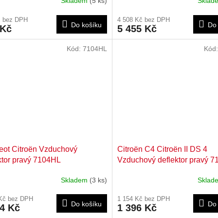
Skladem
(5 ks)
Skla
č bez DPH
4 508 Kč bez DPH
Do košíku
Do 
 Kč
5 455 Kč
Kód:
7104HL
Kód
ot Citroën Vzduchový
Citroën C4 Citroën II DS 4
ktor pravý 7104HL
Vzduchový deflektor pravý 
Skladem
(3 ks)
Skla
 Kč bez DPH
1 154 Kč bez DPH
Do košíku
Do 
84 Kč
1 396 Kč