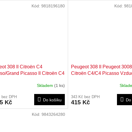
Kód:
9818196180
Kód:
981
ot 308 II Citroën C4
Peugeot 308 II Peugeot 3008 
so/Grand Picasso II Citroën C4
Citroën C4/C4 Picasso Vzdu
hový deflektor levý
deflektor horní levý 9818545
Skladem
(1 ks)
Skla
196180
č bez DPH
343 Kč bez DPH
Do košíku
Do 
95 Kč
415 Kč
Kód:
9843264280