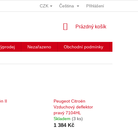
CZK
Čeština
Přihlášení
NÁKUPNÍ
Prázdný košík
KOŠÍK
ýprodej
Nezařazeno
Obchodní podmínky
Kontakty
n II
Peugeot Citroën
Vzduchový deflektor
pravý 7104HL
Skladem
(3 ks)
1 384 Kč