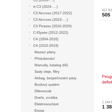
C3 (2016-....)
ë-C3 (2024-....)
417 K
C3 Aircross (2017-2022)
505
C3 Aircross (2023-....)
C3 Picasso (2010-2020)
C-Elysée (2012-2022)
C4 (2004-2010)
C4 (2010-2019)
Mazací plány
Příslušenství
Manuály, katalog dílů
Sady oleje, filtry
Peuge
Airbag, bezpečnostní pásy
defle
Brzdový systém
Diferenciál
Dveře, zrcátka
1 144
Elektrosoučásti
1 3
Emise