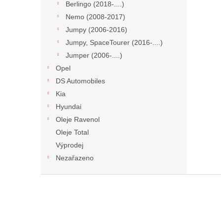
Berlingo (2018-....)
Nemo (2008-2017)
Jumpy (2006-2016)
Jumpy, SpaceTourer (2016-....)
Jumper (2006-....)
Opel
DS Automobiles
Kia
Hyundai
Oleje Ravenol
Oleje Total
Výprodej
Nezařazeno
Z
á
p
a