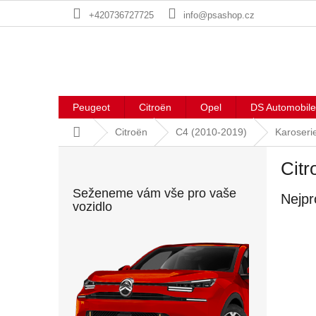
Přejít
+420736727725
info@psashop.cz
na
obsah
Peugeot
Citroën
Opel
DS Automobile
Domů
Citroën
C4 (2010-2019)
Karoseri
P
Citr
o
s
Seženeme vám vše pro vaše
Nejpr
t
vozidlo
r
a
n
n
í
p
a