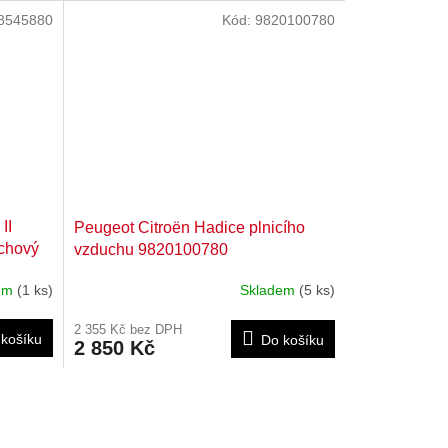
8545880
Kód:
9820100780
II
Peugeot Citroën Hadice plnicího
chový
vzduchu 9820100780
880
dem
(1 ks)
Skladem
(5 ks)
2 355 Kč bez DPH
košíku
Do košíku
2 850 Kč