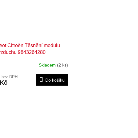
ot Citroën Těsnění modulu
 vzduchu 9843264280
Skladem
(2 ks)
č bez DPH
Do košíku
 Kč
O
v
l
á
d
a
c
í