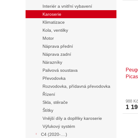
Interiér a vnitřní vybavení
Karoserie
Klimatizace
Kola, ventilky
Motor
Náprava přední
Náprava zadní
Nárazníky
Peuge
Palivová soustava
Picas
Převodovka
Vzduc
Rozvodovka, přídavná převodovka
9818
Řízení
988 K
Skla, stěrače
1 1
Štítky
Vnější díly a doplňky karoserie
Výfukový systém
C4 (2020-....)