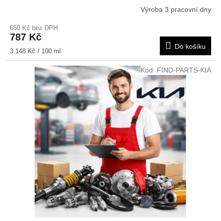
Výroba 3 pracovní dny
650 Kč bez DPH
787 Kč
Do košíku
Měrná
3 148 Kč / 100 ml
cena:
Kód:
FIND-PARTS-KIA