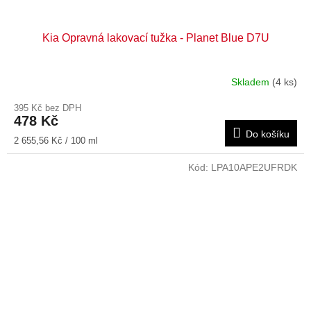
Kia Opravná lakovací tužka - Planet Blue D7U
Skladem
(4 ks)
395 Kč bez DPH
478 Kč
Do košíku
Měrná
2 655,56 Kč / 100 ml
cena:
Kód:
LPA10APE2UFRDK