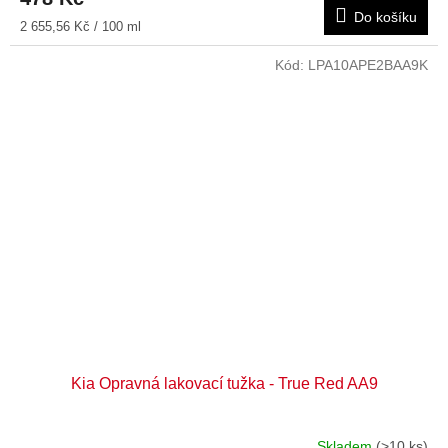
Do košíku
Měrná
2 655,56 Kč / 100 ml
cena:
Kód:
LPA10APE2BAA9K
Kia Opravná lakovací tužka - True Red AA9
Skladem
(>10 ks)