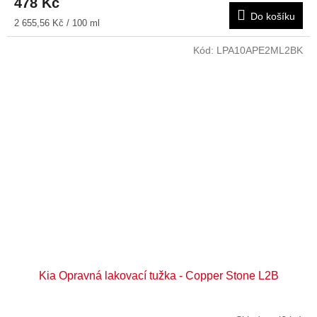
478 Kč
Do košíku
Měrná
2 655,56 Kč / 100 ml
cena:
Kód:
LPA10APE2ML2BK
Kia Opravná lakovací tužka - Copper Stone L2B