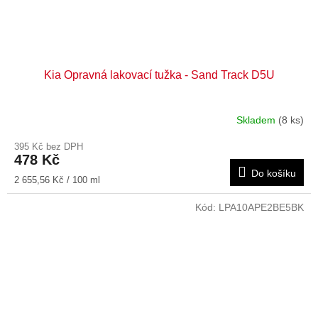
Kia Opravná lakovací tužka - Sand Track D5U
Skladem
(8 ks)
395 Kč bez DPH
478 Kč
Do košíku
Měrná
2 655,56 Kč / 100 ml
cena:
Kód:
LPA10APE2BE5BK