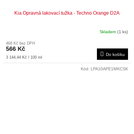
Kia Opravná lakovací tužka - Techno Orange D2A
Skladem
(1 ks)
468 Kč bez DPH
566 Kč
Do košíku
Měrná
3 144,44 Kč / 100 ml
cena:
Kód:
LPA10APE1MKCSK