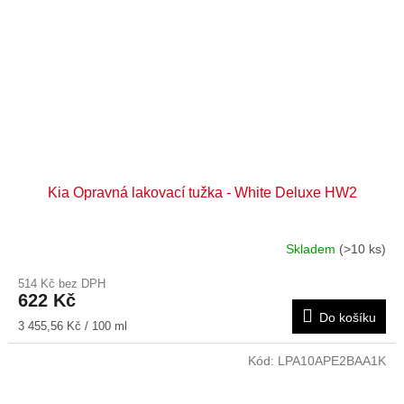
Kia Opravná lakovací tužka - White Deluxe HW2
Skladem
(>10 ks)
514 Kč bez DPH
622 Kč
Do košíku
Měrná
3 455,56 Kč / 100 ml
cena:
Kód:
LPA10APE2BAA1K