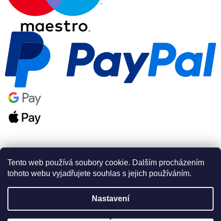
Tento web používá soubory cookie. Dalším procházením
tohoto webu vyjadřujete souhlas s jejich používáním.
Vytvořil Shoptet Premium
Nastavení
Copyright 2026
PSAshop.cz
. Všechna práva vyhrazena.