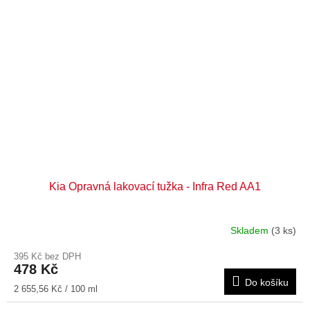
Kia Opravná lakovací tužka - Infra Red AA1
Skladem
(3 ks)
395 Kč bez DPH
478 Kč
Do košíku
Měrná
2 655,56 Kč / 100 ml
cena: