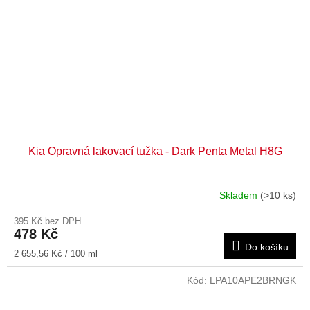
Kia Opravná lakovací tužka - Dark Penta Metal H8G
Skladem
(>10 ks)
395 Kč bez DPH
478 Kč
Do košíku
Měrná
2 655,56 Kč / 100 ml
cena:
Kód:
LPA10APE2BRNGK