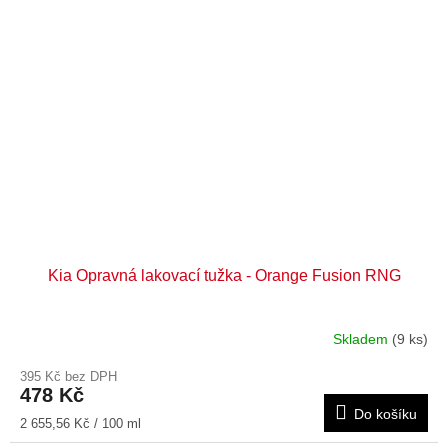
Kia Opravná lakovací tužka - Orange Fusion RNG
Skladem
(9 ks)
395 Kč bez DPH
478 Kč
Do košíku
Měrná
2 655,56 Kč / 100 ml
cena: