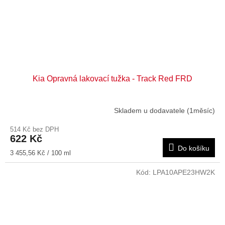
Kia Opravná lakovací tužka - Track Red FRD
Skladem u dodavatele (1měsíc)
514 Kč bez DPH
622 Kč
Do košíku
Měrná
3 455,56 Kč / 100 ml
cena:
Kód:
LPA10APE23HW2K