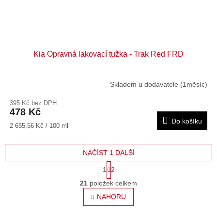
Kia Opravná lakovací tužka - Trak Red FRD
Skladem u dodavatele (1měsíc)
395 Kč bez DPH
478 Kč
Do košíku
Měrná
2 655,56 Kč / 100 ml
cena:
NAČÍST 1 DALŠÍ
S
1
2
t
O
r
21
položek celkem
v
á
l
NAHORU
n
á
k
o
d