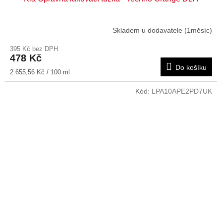
Skladem u dodavatele (1měsíc)
395 Kč bez DPH
478 Kč
Do košíku
Měrná
2 655,56 Kč / 100 ml
cena:
Kód:
LPA10APE2PD7UK