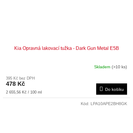
Kia Opravná lakovací tužka - Dark Gun Metal E5B
Skladem
(>10 ks)
395 Kč bez DPH
478 Kč
Do košíku
Měrná
2 655,56 Kč / 100 ml
cena:
Kód:
LPA10APE2BH8GK