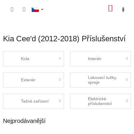
Přejít
NÁKU
na
obsah
KOŠÍK
Kia Cee'd (2012-2018) Příslušenství
Kola
Interiér
Lakovací tužky,
Exteriér
spreje
Elektrické
Tažné zařízení
příslušenství
Nejprodávanější