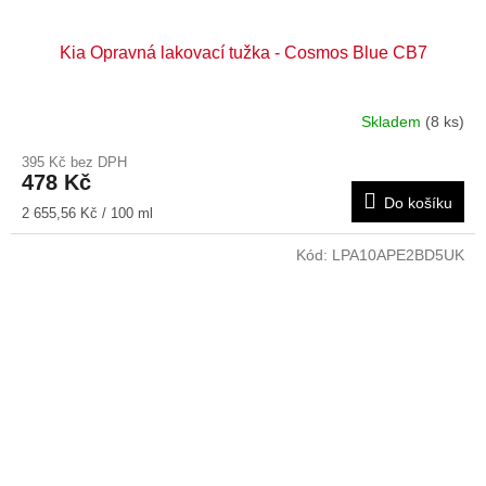
Kia Opravná lakovací tužka - Cosmos Blue CB7
Skladem
(8 ks)
395 Kč bez DPH
478 Kč
Do košíku
Měrná
2 655,56 Kč / 100 ml
cena:
Kód:
LPA10APE2BD5UK