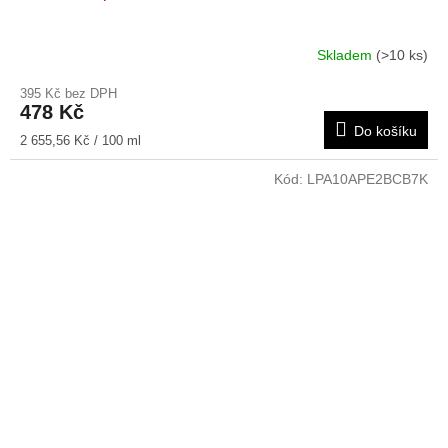
Skladem
(>10 ks)
395 Kč bez DPH
478 Kč
Do košíku
Měrná
2 655,56 Kč / 100 ml
cena:
Kód:
LPA10APE2BCB7K