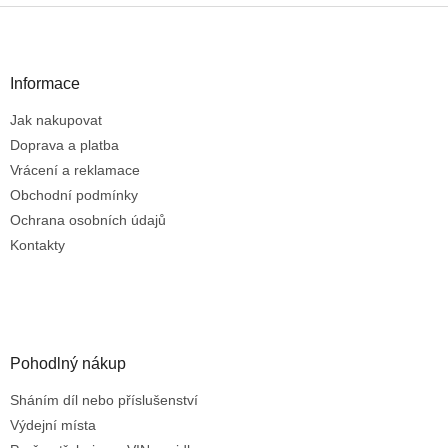
v
Z
a
á
c
á
n
í
p
í
p
a
Informace
r
t
v
Jak nakupovat
í
k
Doprava a platba
y
v
Vrácení a reklamace
ý
Obchodní podmínky
p
Ochrana osobních údajů
i
s
Kontakty
u
Pohodlný nákup
Sháním díl nebo příslušenství
Výdejní místa