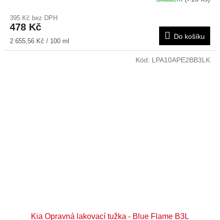
395 Kč bez DPH
478 Kč
Do košíku
Měrná
2 655,56 Kč / 100 ml
cena:
Kód:
LPA10APE2BB3LK
Kia Opravná lakovací tužka - Blue Flame B3L