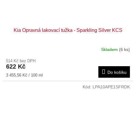
Kia Opravná lakovací tužka - Sparkling Silver KCS
Skladem
(6 ks)
514 Kč bez DPH
622 Kč
Do košíku
Měrná
3 455,56 Kč / 100 ml
cena:
Kód:
LPA10APE1SFRDK