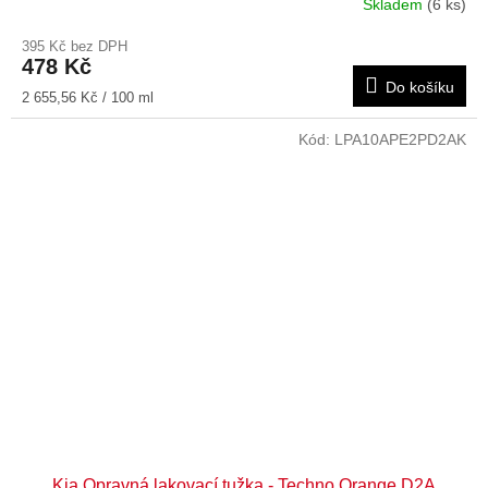
Skladem
(6 ks)
395 Kč bez DPH
478 Kč
Do košíku
Měrná
2 655,56 Kč / 100 ml
cena:
Kód:
LPA10APE2PD2AK
Kia Opravná lakovací tužka - Techno Orange D2A