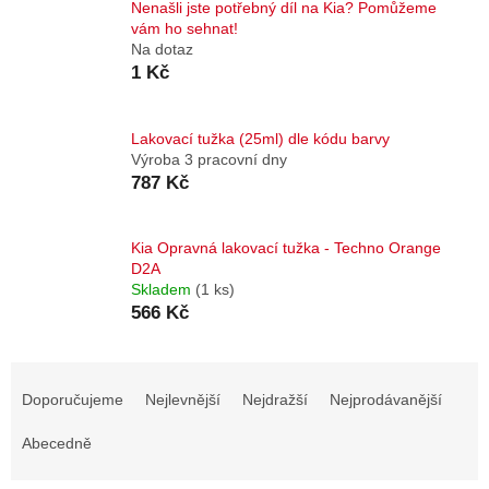
Nenašli jste potřebný díl na Kia? Pomůžeme
vám ho sehnat!
Na dotaz
1 Kč
Lakovací tužka (25ml) dle kódu barvy
Výroba 3 pracovní dny
787 Kč
Kia Opravná lakovací tužka - Techno Orange
D2A
Skladem
(1 ks)
566 Kč
Ř
a
Doporučujeme
Nejlevnější
Nejdražší
Nejprodávanější
z
e
Abecedně
n