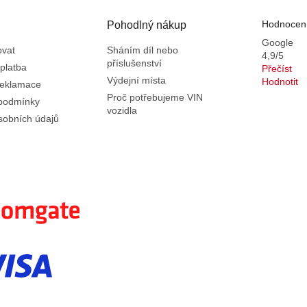
Hodnocení
Pohodlný nákup
Google
ovat
Sháním díl nebo
4,9/5
příslušenství
platba
Přečíst
Výdejní místa
Hodnotit
reklamace
Proč potřebujeme VIN
podmínky
vozidla
sobních údajů