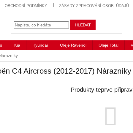
OBCHODNÍ PODMÍNKY
ZÁSADY ZPRACOVÁNÍ OSOB. ÚDAJŮ
HLEDAT
s
Kia
Hyundai
Oleje Ravenol
Oleje Total
V
Nárazníky
oën C4 Aircross (2012-2017) Nárazníky
Produkty teprve připra