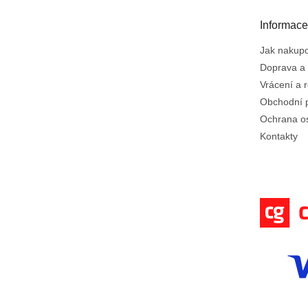
a
t
Informace
í
Jak nakup
Doprava a 
Vrácení a 
Obchodní 
Ochrana o
Kontakty