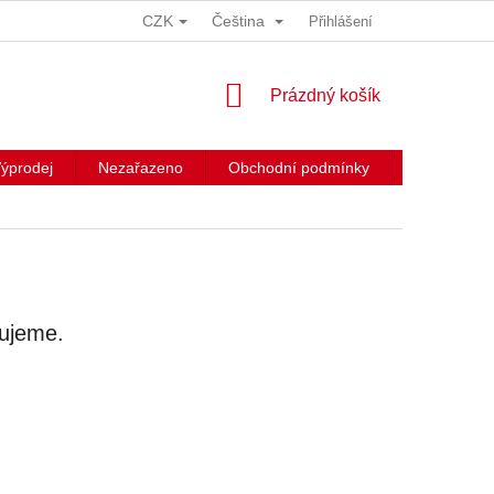
CZK
Čeština
Přihlášení
NÁKUPNÍ
Prázdný košík
KOŠÍK
ýprodej
Nezařazeno
Obchodní podmínky
Kontakty
vujeme.