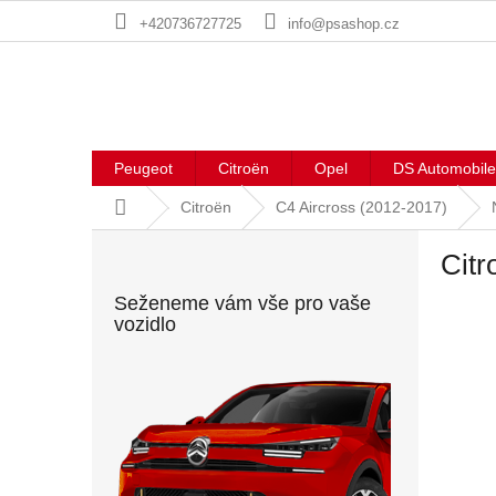
Přejít
+420736727725
info@psashop.cz
na
obsah
Peugeot
Citroën
Opel
DS Automobile
Domů
Citroën
C4 Aircross (2012-2017)
P
Citr
o
s
Seženeme vám vše pro vaše
t
vozidlo
r
a
n
n
í
p
a