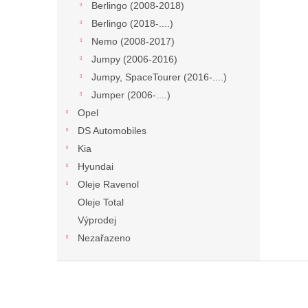
Berlingo (2008-2018)
Berlingo (2018-....)
Nemo (2008-2017)
Jumpy (2006-2016)
Jumpy, SpaceTourer (2016-....)
Jumper (2006-....)
Opel
DS Automobiles
Kia
Hyundai
Oleje Ravenol
Oleje Total
Výprodej
Nezařazeno
Z
á
p