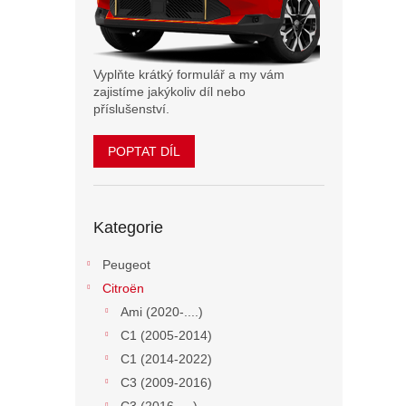
n
e
l
Vyplňte krátký formulář a my vám
zajistíme jakýkoliv díl nebo
příslušenství.
POPTAT DÍL
Přeskočit
Kategorie
kategorie
Peugeot
Citroën
Ami (2020-....)
C1 (2005-2014)
C1 (2014-2022)
C3 (2009-2016)