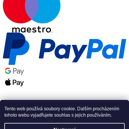
Tento web používá soubory cookie. Dalším procházením
tohoto webu vyjadřujete souhlas s jejich používáním.
Vytvořil Shoptet Premium