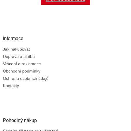
Z
á
p
a
Informace
t
Jak nakupovat
í
Doprava a platba
Vrácení a reklamace
Obchodní podmínky
Ochrana osobních údajů
Kontakty
Pohodlný nákup