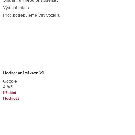
Sháním díl nebo příslušenství
Výdejní místa
Proč potřebujeme VIN vozidla
Hodnocení zákazníků
Google
4,9/5
Přečíst
Hodnotit