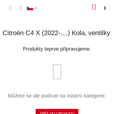
Přejít
NÁKU
na
obsah
KOŠÍK
Citroën C4 X (2022-....) Kola, ventilky
Produkty teprve připravujeme.
Můžete se ale podívat na ostatní kategorie.
ZPĚT DO OBCHODU