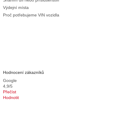
Sháním díl nebo příslušenství
Výdejní místa
Proč potřebujeme VIN vozidla
Hodnocení zákazníků
Google
4,9/5
Přečíst
Hodnotit