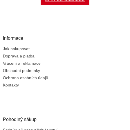
Z
á
p
a
Informace
t
Jak nakupovat
í
Doprava a platba
Vrácení a reklamace
Obchodní podmínky
Ochrana osobních údajů
Kontakty
Pohodlný nákup