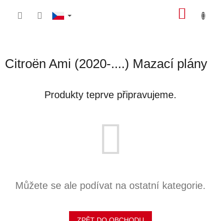
Přejít
NÁKU
na
obsah
KOŠÍK
Citroën Ami (2020-....) Mazací plány
Produkty teprve připravujeme.
Můžete se ale podívat na ostatní kategorie.
ZPĚT DO OBCHODU