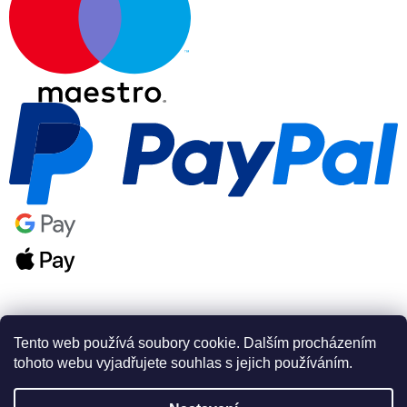
Tento web používá soubory cookie. Dalším procházením
tohoto webu vyjadřujete souhlas s jejich používáním.
Vytvořil Shoptet Premium