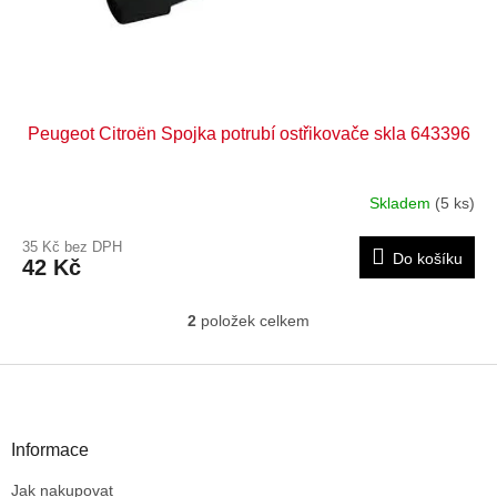
Peugeot Citroën Spojka potrubí ostřikovače skla 643396
Skladem
(5 ks)
35 Kč bez DPH
Do košíku
42 Kč
2
položek celkem
O
v
l
Z
á
á
d
p
a
a
Informace
c
t
í
Jak nakupovat
í