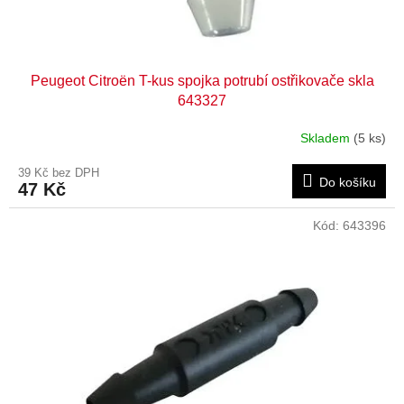
t
ů
Peugeot Citroën T-kus spojka potrubí ostřikovače skla
643327
Skladem
(5 ks)
39 Kč bez DPH
Do košíku
47 Kč
Kód:
643396