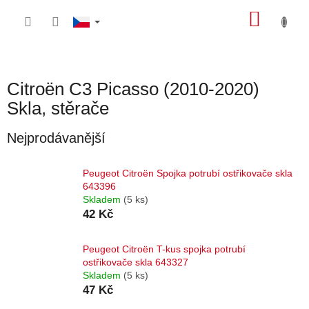
Přejít
NÁKU
na
obsah
KOŠÍK
Citroën C3 Picasso (2010-2020)
Skla, stěrače
Nejprodávanější
Peugeot Citroën Spojka potrubí ostřikovače skla
643396
Skladem
(5 ks)
42 Kč
Peugeot Citroën T-kus spojka potrubí
ostřikovače skla 643327
Skladem
(5 ks)
47 Kč