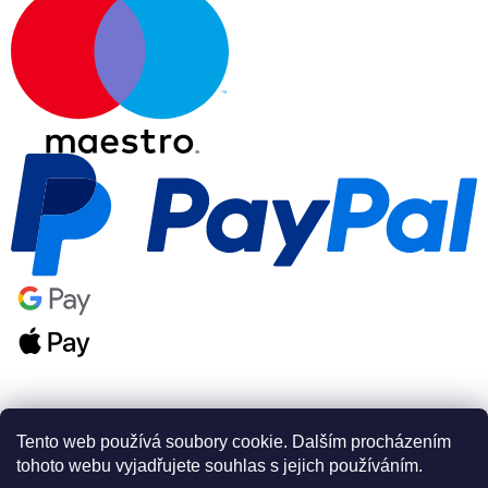
Tento web používá soubory cookie. Dalším procházením
tohoto webu vyjadřujete souhlas s jejich používáním.
Vytvořil Shoptet Premium