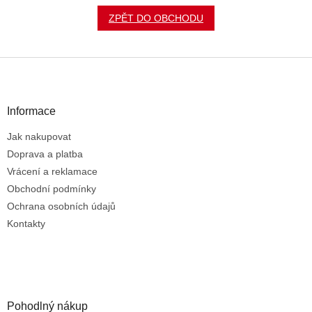
ZPĚT DO OBCHODU
Z
á
p
a
Informace
t
Jak nakupovat
í
Doprava a platba
Vrácení a reklamace
Obchodní podmínky
Ochrana osobních údajů
Kontakty
Pohodlný nákup