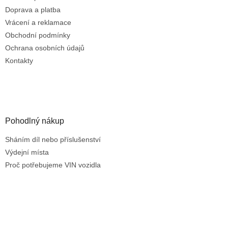
p
r
Doprava a platba
v
Vrácení a reklamace
k
Obchodní podmínky
y
Ochrana osobních údajů
v
ý
Kontakty
p
i
s
u
Pohodlný nákup
Sháním díl nebo příslušenství
Výdejní místa
Proč potřebujeme VIN vozidla