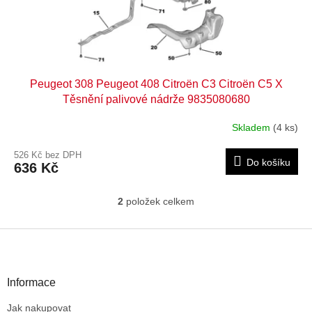
Peugeot 308 Peugeot 408 Citroën C3 Citroën C5 X
Těsnění palivové nádrže 9835080680
Skladem
(4 ks)
526 Kč bez DPH
Do košíku
636 Kč
2
položek celkem
O
v
l
Z
á
á
d
p
a
a
Informace
c
t
í
Jak nakupovat
í