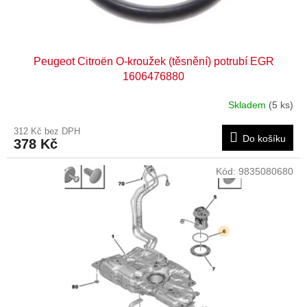
t
ů
Peugeot Citroën O-kroužek (těsnění) potrubí EGR
1606476880
Skladem
(5 ks)
312 Kč bez DPH
Do košíku
378 Kč
Kód:
9835080680