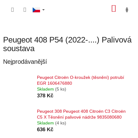
Přejít
NÁKU
na
obsah
KOŠÍK
Peugeot 408 P54 (2022-....) Palivová
soustava
Nejprodávanější
Peugeot Citroën O-kroužek (těsnění) potrubí
EGR 1606476880
Skladem
(5 ks)
378 Kč
Peugeot 308 Peugeot 408 Citroën C3 Citroën
C5 X Těsnění palivové nádrže 9835080680
Skladem
(4 ks)
636 Kč