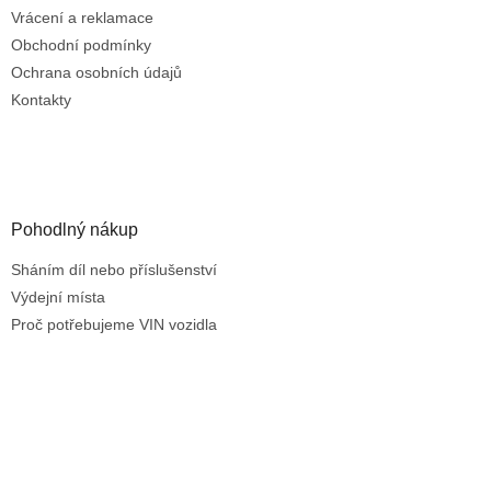
v
Vrácení a reklamace
k
Obchodní podmínky
y
Ochrana osobních údajů
v
ý
Kontakty
p
i
s
u
Pohodlný nákup
Sháním díl nebo příslušenství
Výdejní místa
Proč potřebujeme VIN vozidla