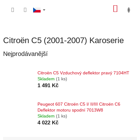
Přejít
NÁKU
na
obsah
KOŠÍK
Citroën C5 (2001-2007) Karoserie
Nejprodávanější
Citroën C5 Vzduchový deflektor pravý 7104HT
Skladem
(1 ks)
1 491 Kč
Peugeot 607 Citroën C5 I/ II/III Citroën C6
Deflektor motoru spodní 7013W8
Skladem
(1 ks)
4 022 Kč