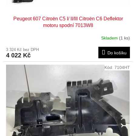
Peugeot 607 Citroën C5 I/ II/III Citroën C6 Deflektor
motoru spodní 7013W8
Skladem
(1 ks)
3 324 Kč bez DPH
Do košíku
4 022 Kč
Kód:
7104HT