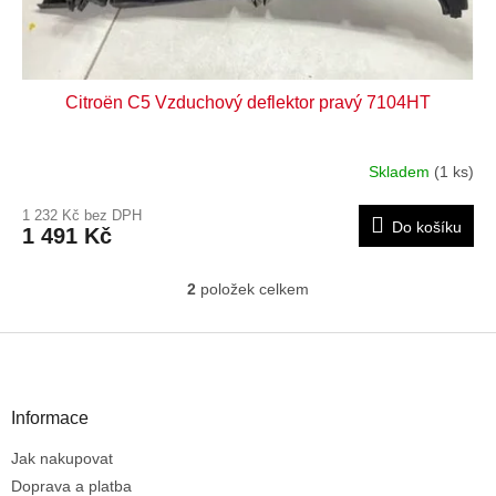
Citroën C5 Vzduchový deflektor pravý 7104HT
Skladem
(1 ks)
1 232 Kč bez DPH
Do košíku
1 491 Kč
2
položek celkem
O
v
l
Z
á
á
d
p
a
a
Informace
c
t
í
Jak nakupovat
í
p
r
Doprava a platba