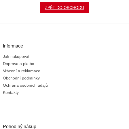
ZPĚT DO OBCHODU
Z
á
p
a
Informace
t
Jak nakupovat
í
Doprava a platba
Vrácení a reklamace
Obchodní podmínky
Ochrana osobních údajů
Kontakty
Pohodlný nákup