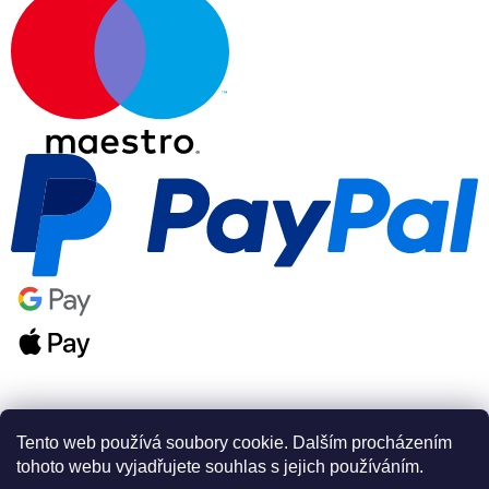
Tento web používá soubory cookie. Dalším procházením
tohoto webu vyjadřujete souhlas s jejich používáním.
Vytvořil Shoptet Premium