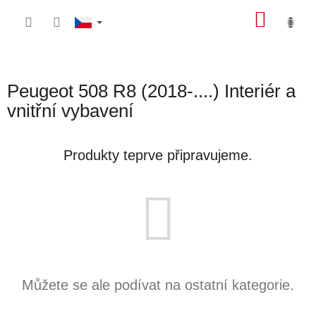
Přejít
NÁKU
na
obsah
KOŠÍK
Peugeot 508 R8 (2018-....) Interiér a
vnitřní vybavení
Produkty teprve připravujeme.
Můžete se ale podívat na ostatní kategorie.