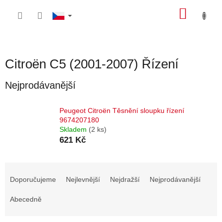
Přejít
NÁKU
na
obsah
KOŠÍK
Citroën C5 (2001-2007) Řízení
Nejprodávanější
Peugeot Citroën Těsnění sloupku řízení
9674207180
Skladem
(2 ks)
621 Kč
Ř
a
Doporučujeme
Nejlevnější
Nejdražší
Nejprodávanější
z
e
Abecedně
n