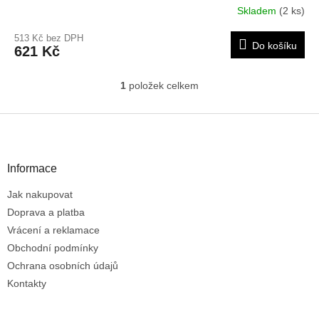
Skladem
(2 ks)
513 Kč bez DPH
Do košíku
621 Kč
1
položek celkem
O
v
l
Z
á
á
d
p
a
a
Informace
c
t
í
Jak nakupovat
í
p
r
Doprava a platba
v
Vrácení a reklamace
k
Obchodní podmínky
y
Ochrana osobních údajů
v
ý
Kontakty
p
i