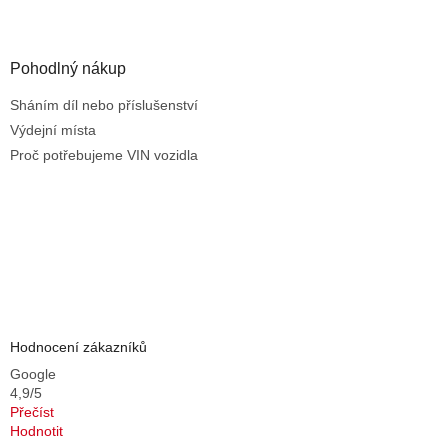
s
u
Pohodlný nákup
Sháním díl nebo příslušenství
Výdejní místa
Proč potřebujeme VIN vozidla
Hodnocení zákazníků
Google
4,9/5
Přečíst
Hodnotit