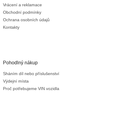
v
Vrácení a reklamace
k
Obchodní podmínky
y
Ochrana osobních údajů
v
ý
Kontakty
p
i
s
u
Pohodlný nákup
Sháním díl nebo příslušenství
Výdejní místa
Proč potřebujeme VIN vozidla