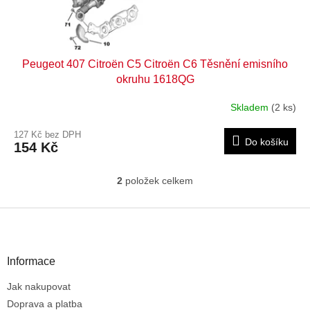
Peugeot 407 Citroën C5 Citroën C6 Těsnění emisního
okruhu 1618QG
Skladem
(2 ks)
127 Kč bez DPH
Do košíku
154 Kč
2
položek celkem
O
v
l
Z
á
á
d
p
a
a
Informace
c
t
í
Jak nakupovat
í
p
r
Doprava a platba