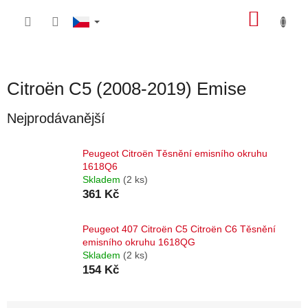
Přejít
NÁKU
na
obsah
KOŠÍK
Citroën C5 (2008-2019) Emise
Nejprodávanější
Peugeot Citroën Těsnění emisního okruhu
1618Q6
Skladem
(2 ks)
361 Kč
Peugeot 407 Citroën C5 Citroën C6 Těsnění
emisního okruhu 1618QG
Skladem
(2 ks)
154 Kč