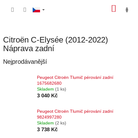
Přejít
NÁKU
na
obsah
KOŠÍK
Citroën C-Elysée (2012-2022)
Náprava zadní
Nejprodávanější
Peugeot Citroën Tlumič pérování zadní
1675682680
Skladem
(1 ks)
3 040 Kč
Peugeot Citroën Tlumič pérování zadní
9824997280
Skladem
(2 ks)
3 738 Kč