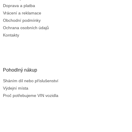
p
r
Doprava a platba
v
Vrácení a reklamace
k
Obchodní podmínky
y
Ochrana osobních údajů
v
ý
Kontakty
p
i
s
u
Pohodlný nákup
Sháním díl nebo příslušenství
Výdejní místa
Proč potřebujeme VIN vozidla