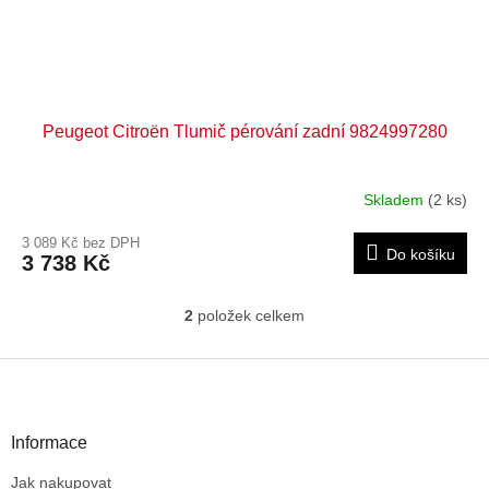
Peugeot Citroën Tlumič pérování zadní 9824997280
Skladem
(2 ks)
3 089 Kč bez DPH
Do košíku
3 738 Kč
2
položek celkem
O
v
l
Z
á
á
d
p
a
a
Informace
c
t
í
Jak nakupovat
í