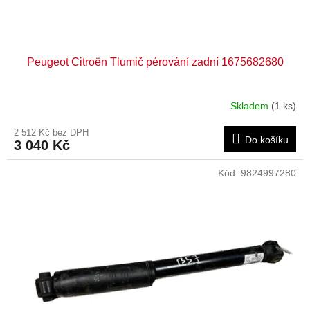
t
ů
Peugeot Citroën Tlumič pérování zadní 1675682680
Skladem
(1 ks)
2 512 Kč bez DPH
Do košíku
3 040 Kč
Kód:
9824997280