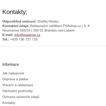
Kontakty:
Odpovědný vedoucí:
Ondřej Havlas
Kontaktní údaje:
Reklamační oddělení PSAshop.cz | S. K.
Neumanna 555/14 | 250 01 Brandýs nad Labem
E-mail:
info@psashop.cz
Tel.:
+420 736 727 725
Z
á
p
a
Informace
t
Jak nakupovat
í
Doprava a platba
Vrácení a reklamace
Obchodní podmínky
Ochrana osobních údajů
Kontakty