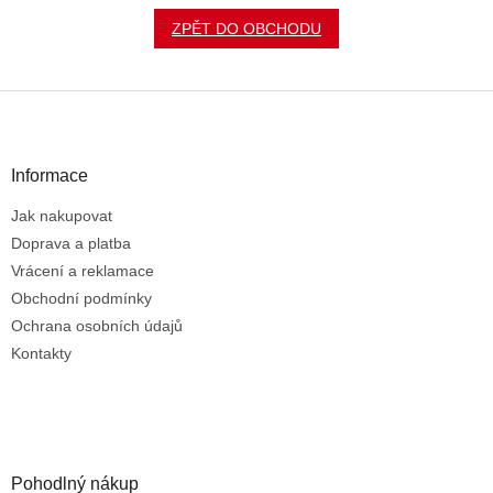
ZPĚT DO OBCHODU
Z
á
p
a
Informace
t
Jak nakupovat
í
Doprava a platba
Vrácení a reklamace
Obchodní podmínky
Ochrana osobních údajů
Kontakty
Pohodlný nákup