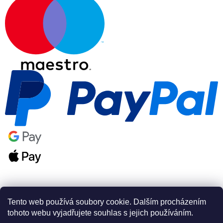
Tento web používá soubory cookie. Dalším procházením
tohoto webu vyjadřujete souhlas s jejich používáním.
Vytvořil Shoptet Premium