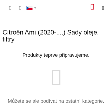
Přejít
NÁKU
na
obsah
KOŠÍK
Citroën Ami (2020-....) Sady oleje,
filtry
Produkty teprve připravujeme.
Můžete se ale podívat na ostatní kategorie.