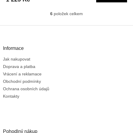
6
položek celkem
O
v
l
Z
á
á
d
p
a
a
Informace
c
t
í
Jak nakupovat
í
p
r
Doprava a platba
v
Vrácení a reklamace
k
Obchodní podmínky
y
Ochrana osobních údajů
v
ý
Kontakty
p
i
s
u
Pohodlný nákup