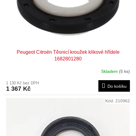
d
u
k
t
ů
Peugeot Citroën Těsnicí kroužek klikové hřídele
1682801280
Skladem
(5 ks)
1 130 Kč bez DPH
Do košíku
1 367 Kč
Kód:
210962