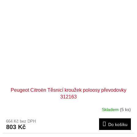
Peugeot Citroën Těsnicí kroužek poloosy převodovky
312163
Skladem
(5 ks)
664 Kč bez DPH
Do košíku
803 Kč