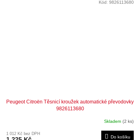
Kód:
9826113680
Peugeot Citroën Těsnicí kroužek automatické převodovky
9826113680
Skladem
(2 ks)
1 012 Kč bez DPH
Do košíku
1 225 Kč