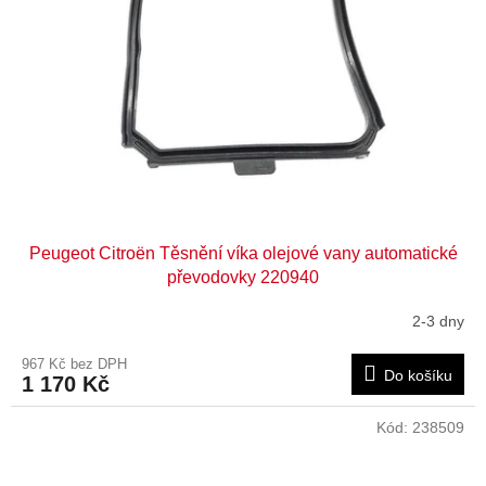
Peugeot Citroën Těsnění víka olejové vany automatické
převodovky 220940
2-3 dny
967 Kč bez DPH
Do košíku
1 170 Kč
Kód:
238509