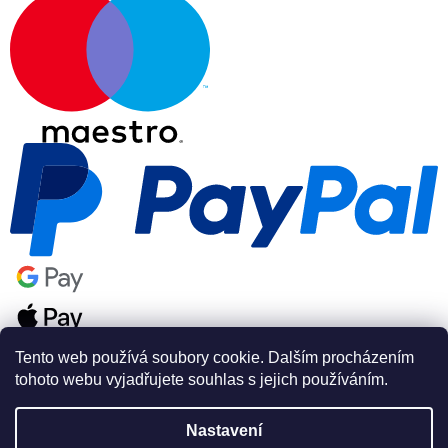
Tento web používá soubory cookie. Dalším procházením
tohoto webu vyjadřujete souhlas s jejich používáním.
Nastavení
Vytvořil Shoptet Premium