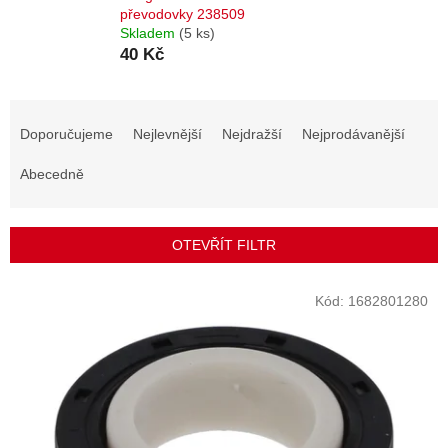
převodovky 238509
Skladem
(5 ks)
40 Kč
Ř
a
Doporučujeme
Nejlevnější
Nejdražší
Nejprodávanější
z
e
Abecedně
n
í
p
OTEVŘÍT FILTR
r
o
V
Kód:
1682801280
d
ý
u
p
k
i
t
s
ů
p
r
o