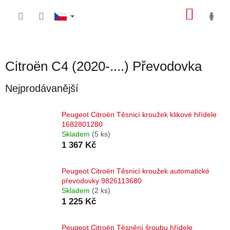
Přejít
NÁKU
na
obsah
KOŠÍK
Citroën C4 (2020-....) Převodovka
Nejprodávanější
Peugeot Citroën Těsnicí kroužek klikové hřídele
1682801280
Skladem
(5 ks)
1 367 Kč
Peugeot Citroën Těsnicí kroužek automatické
převodovky 9826113680
Skladem
(2 ks)
1 225 Kč
Peugeot Citroën Těsnění šroubu hřídele