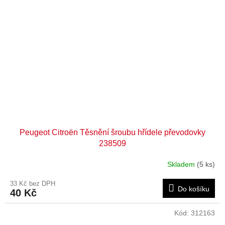
Peugeot Citroën Těsnění šroubu hřídele převodovky
238509
Skladem
(5 ks)
33 Kč bez DPH
Do košíku
40 Kč
Kód:
312163