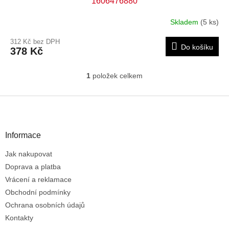
1606476880
Skladem
(5 ks)
312 Kč bez DPH
Do košíku
378 Kč
1
položek celkem
O
v
l
Z
á
á
d
p
a
a
Informace
c
t
í
Jak nakupovat
í
p
r
Doprava a platba
v
Vrácení a reklamace
k
Obchodní podmínky
y
Ochrana osobních údajů
v
ý
Kontakty
p