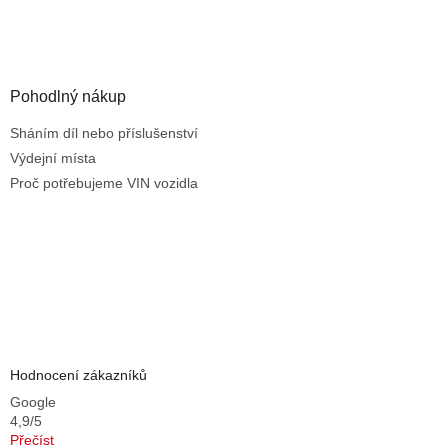
i
s
u
Pohodlný nákup
Sháním díl nebo příslušenství
Výdejní místa
Proč potřebujeme VIN vozidla
Hodnocení zákazníků
Google
4,9/5
Přečíst