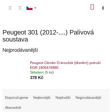
Přejít
NÁKU
na
obsah
KOŠÍK
Peugeot 301 (2012-....) Palivová
soustava
Nejprodávanější
Peugeot Citroën O-kroužek (těsnění) potrubí
EGR 1606476880
Skladem
(5 ks)
378 Kč
Ř
a
Doporučujeme
Nejlevnější
Nejdražší
Nejprodávanější
z
e
Abecedně