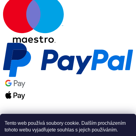
Tento web používá soubory cookie. Dalším procházením
tohoto webu vyjadřujete souhlas s jejich používáním.
Vytvořil Shoptet Premium