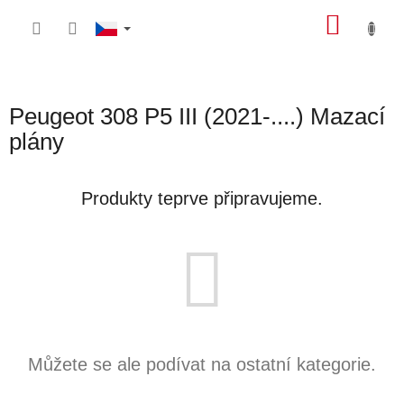
Přejít
NÁKU
na
obsah
KOŠÍK
Peugeot 308 P5 III (2021-....) Mazací
plány
Produkty teprve připravujeme.
Můžete se ale podívat na ostatní kategorie.