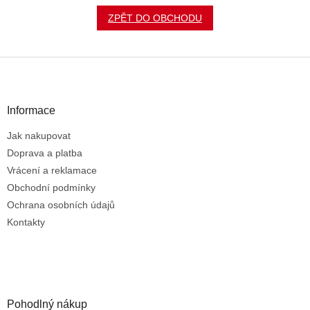
ZPĚT DO OBCHODU
Z
á
p
a
Informace
t
Jak nakupovat
í
Doprava a platba
Vrácení a reklamace
Obchodní podmínky
Ochrana osobních údajů
Kontakty
Pohodlný nákup