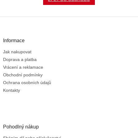
Z
á
p
a
Informace
t
Jak nakupovat
í
Doprava a platba
Vrácení a reklamace
Obchodní podmínky
Ochrana osobních údajů
Kontakty
Pohodlný nákup