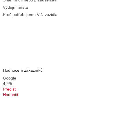
Sháním díl nebo příslušenství
Výdejní místa
Proč potřebujeme VIN vozidla
Hodnocení zákazníků
Google
4,9/5
Přečíst
Hodnotit