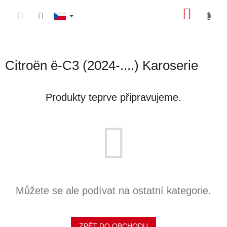
Přejít
NÁKU
na
obsah
KOŠÍK
Citroën ë-C3 (2024-....) Karoserie
Produkty teprve připravujeme.
Můžete se ale podívat na ostatní kategorie.
ZPĚT DO OBCHODU