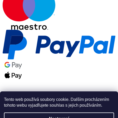
Tento web používá soubory cookie. Dalším procházením
tohoto webu vyjadřujete souhlas s jejich používáním.
Vytvořil Shoptet Premium