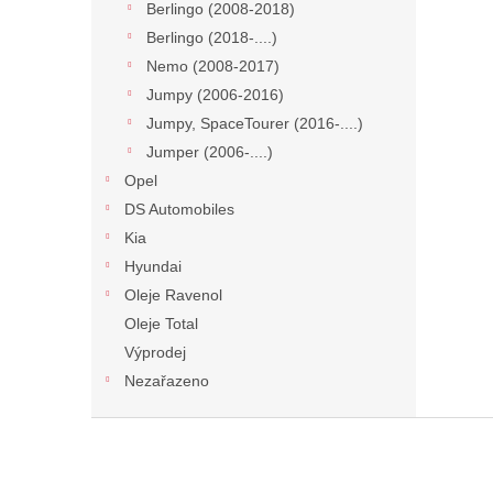
Berlingo (2008-2018)
Berlingo (2018-....)
Nemo (2008-2017)
Jumpy (2006-2016)
Jumpy, SpaceTourer (2016-....)
Jumper (2006-....)
Opel
DS Automobiles
Kia
Hyundai
Oleje Ravenol
Oleje Total
Výprodej
Nezařazeno
Z
á
p