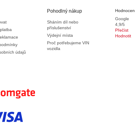
Hodnocení
Pohodlný nákup
Google
ovat
Sháním díl nebo
4,9/5
příslušenství
platba
Přečíst
Výdejní místa
Hodnotit
reklamace
Proč potřebujeme VIN
podmínky
vozidla
sobních údajů