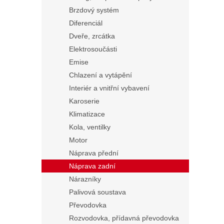
Brzdový systém
Diferenciál
Dveře, zrcátka
Elektrosoučásti
Emise
Chlazení a vytápění
Interiér a vnitřní vybavení
Karoserie
Klimatizace
Kola, ventilky
Motor
Náprava přední
Náprava zadní
Nárazníky
Palivová soustava
Převodovka
Rozvodovka, přídavná převodovka