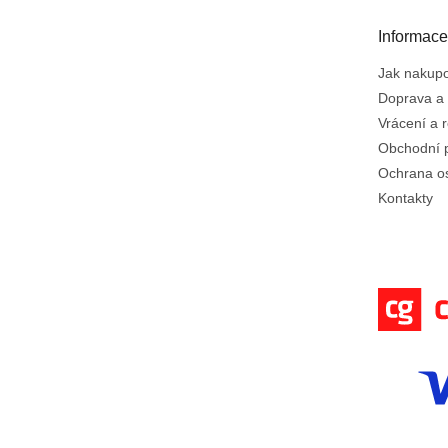
a
t
Informace
í
Jak nakup
Doprava a 
Vrácení a 
Obchodní 
Ochrana o
Kontakty