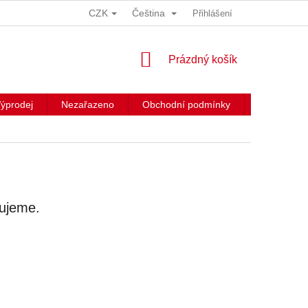
CZK
Čeština
Přihlášení
NÁKUPNÍ
Prázdný košík
KOŠÍK
ýprodej
Nezařazeno
Obchodní podmínky
Kontakty
vujeme.