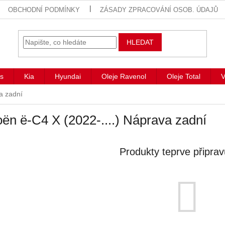
OBCHODNÍ PODMÍNKY
ZÁSADY ZPRACOVÁNÍ OSOB. ÚDAJŮ
HLEDAT
s
Kia
Hyundai
Oleje Ravenol
Oleje Total
V
a zadní
oën ë-C4 X (2022-....) Náprava zadní
Produkty teprve připra