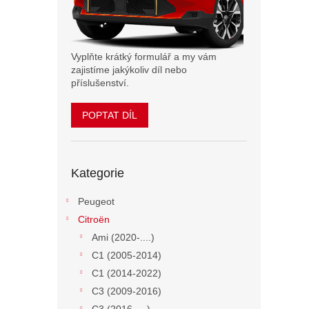
n
e
l
Vyplňte krátký formulář a my vám
zajistíme jakýkoliv díl nebo
příslušenství.
POPTAT DÍL
Přeskočit
Kategorie
kategorie
Peugeot
Citroën
Ami (2020-....)
C1 (2005-2014)
C1 (2014-2022)
C3 (2009-2016)